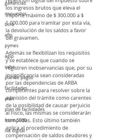
repetición digital del impuesto sobre 
ganancias
los ingresos brutos que eleva el 
impuestos
importe máximo de $ 300.000 a $ 
1.000.000 para tramitar por esta vía, 
bcra
la devolución de los saldos a favor 
afip
del gravamen.
pymes
Además se flexibilizan los requisitos  
agip
y se establece que cuando se 
caba
registren inobservancias que, por su 
insignificancia sean consideradas 
plande pagos
por las dependencias de ARBA 
facilidades
competentes para resolver sobre la 
admisión del trámite como carentes 
plan
de la posibilidad de causar perjuicio 
plan de facilidades
al Fisco, las mismas se considerarán 
bono 5000
cumplidas. Esto último también 
aplica al procedimiento de 
iva digital
compensación de saldos deudores y 