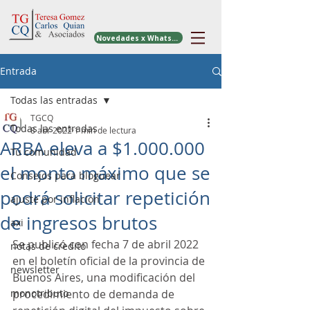
Novedades x WhatsApp
Entrada
Todas las entradas
TGCQ
Todas las entradas
8 abr 2022
1 min de lectura
ARBA eleva a $1.000.000
Tu comunidad
el monto máximo que se
Consejos para bloguear
podrá solicitar repetición
ajuste por inflacion
de ingresos brutos
axi
Se publicó con fecha 7 de abril 2022 
notas de credito
en el boletín oficial de la provincia de 
newsletter
Buenos Aires, una modificación del 
monotributo
procedimiento de demanda de 