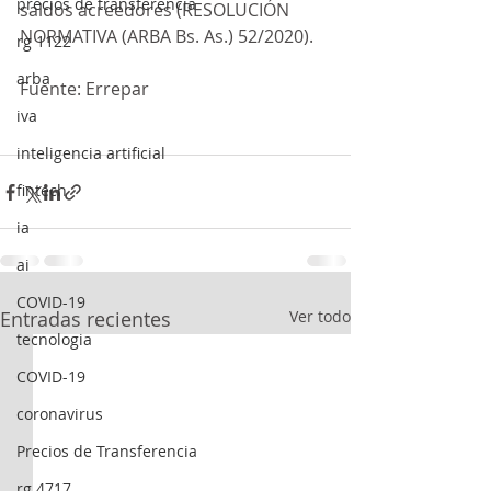
precios de transferencia
saldos acreedores (RESOLUCIÓN 
NORMATIVA (ARBA Bs. As.) 52/2020).
rg 1122
arba
Fuente: Errepar
iva
inteligencia artificial
fintech
ia
ai
COVID-19
Entradas recientes
Ver todo
tecnologia
COVID-19
coronavirus
Precios de Transferencia
rg 4717