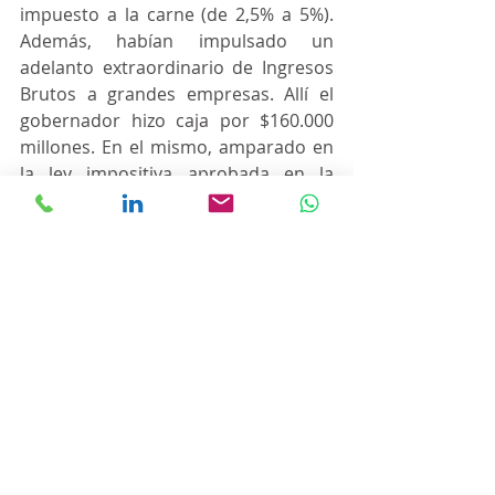
impuesto a la carne (de 2,5% a 5%). 
Además, habían impulsado un 
adelanto extraordinario de Ingresos 
Brutos a grandes empresas. Allí el 
gobernador hizo caja por $160.000 
millones. En el mismo, amparado en 
la ley impositiva aprobada en la 
legislatura, hubo aumentos en los 
inmobiliarios urbano, rural y las 
patentes de autos, que llegaron casi 
a los 288%.
En rigor, a esos incrementos se llegó 
con la quita de beneficios por 
adhesión al débito automático (10%) 
o boleta electrónica, y por 
discontinuar el descuento a 
contribuyentes cumplidores (10%).