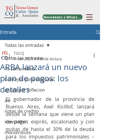
Novedades x WhatsApp
Entrada
Todas las entradas
TGCQ
Todas las entradas
1 nov 2024
4 min de lectura
ARBA lanzará un nuevo
Tu comunidad
plan de pagos: los
Consejos para bloguear
detalles
ajuste por inflacion
El gobernador de la provincia de 
axi
Buenos Aires, Axel Kicillof, lanzará 
notas de credito
desde la semana que viene un plan 
de pagos exprés, escalonado y con 
newsletter
quitas de hasta el 30% de la deuda 
monotributo
para los impuestos patrimoniales –