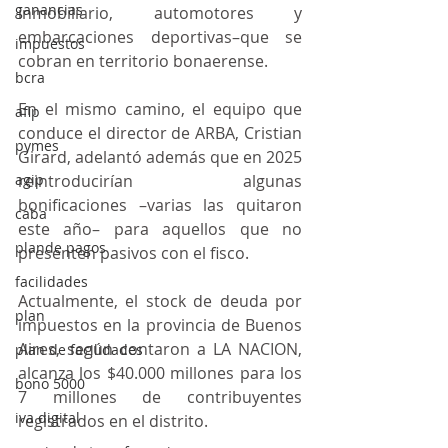
ganancias
inmobiliario, automotores y 
embarcaciones deportivas–que se 
impuestos
cobran en territorio bonaerense.
bcra
En el mismo camino, el equipo que 
afip
conduce el director de ARBA, Cristian 
pymes
Girard, adelantó además que en 2025 
agip
reintroducirían algunas 
bonificaciones –varias las quitaron 
caba
este año– para aquellos que no 
plande pagos
presenten pasivos con el fisco.
facilidades
Actualmente, el stock de deuda por 
plan
impuestos en la provincia de Buenos 
Aires, según contaron a LA NACION, 
plan de facilidades
alcanza los $40.000 millones para los 
bono 5000
7 millones de contribuyentes 
iva digital
registrados en el distrito.