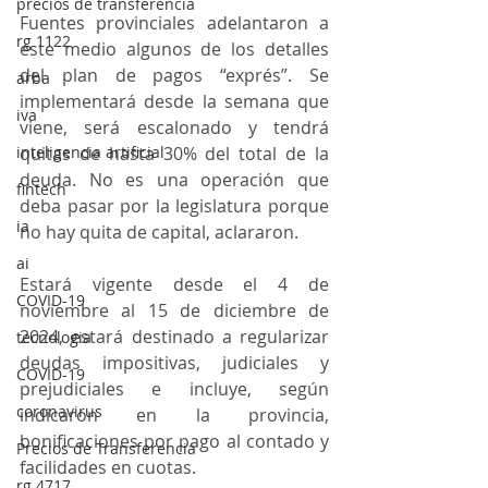
precios de transferencia
Fuentes provinciales adelantaron a 
rg 1122
este medio algunos de los detalles 
del plan de pagos “exprés”. Se 
arba
implementará desde la semana que 
iva
viene, será escalonado y tendrá 
inteligencia artificial
quitas de hasta 30% del total de la 
deuda. No es una operación que 
fintech
deba pasar por la legislatura porque 
ia
no hay quita de capital, aclararon.
ai
Estará vigente desde el 4 de 
COVID-19
noviembre al 15 de diciembre de 
2024, estará destinado a regularizar 
tecnologia
deudas impositivas, judiciales y 
COVID-19
prejudiciales e incluye, según 
coronavirus
indicaron en la provincia, 
bonificaciones por pago al contado y 
Precios de Transferencia
facilidades en cuotas.
rg 4717