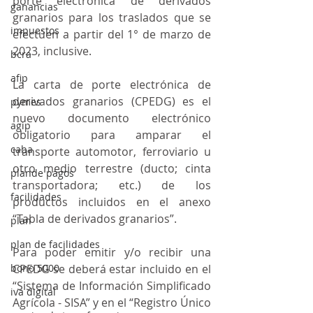
porte electrónica de derivados 
ganancias
granarios para los traslados que se 
impuestos
efectúen a partir del 1° de marzo de 
2023, inclusive.
bcra
afip
La carta de porte electrónica de 
derivados granarios (CPEDG) es el 
pymes
nuevo documento electrónico 
agip
obligatorio para amparar el 
caba
transporte automotor, ferroviario u 
otro medio terrestre (ducto; cinta 
plande pagos
transportadora; etc.) de los 
facilidades
productos incluidos en el anexo 
“Tabla de derivados granarios”.
plan
plan de facilidades
Para poder emitir y/o recibir una 
bono 5000
CPEDG se deberá estar incluido en el 
“Sistema de Información Simplificado 
iva digital
Agrícola - SISA” y en el “Registro Único 