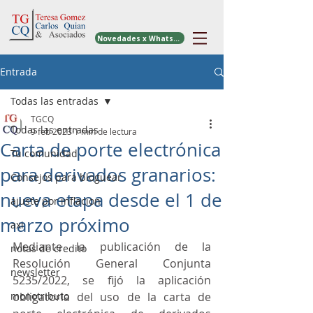
Novedades x WhatsApp
Entrada
Todas las entradas
TGCQ
Todas las entradas
9 feb 2023
1 min de lectura
Carta de porte electrónica
Tu comunidad
para derivados granarios:
Consejos para bloguear
nueva etapa desde el 1 de
ajuste por inflacion
marzo próximo
axi
Mediante la publicación de la 
notas de credito
Resolución General Conjunta 
newsletter
5235/2022, se fijó la aplicación 
monotributo
obligatoria del uso de la carta de 