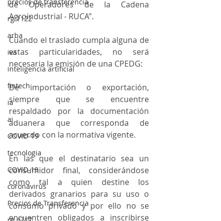
precios de transferencia
de Operadores de la Cadena 
Agroindustrial - RUCA”.
rg 1122
arba
Cuando el traslado cumpla alguna de 
estas particularidades, no será 
iva
necesaria la emisión de una CPEDG:
inteligencia artificial
fintech
De importación o exportación, 
siempre que se encuentre 
ia
respaldado por la documentación 
ai
aduanera que corresponda de 
acuerdo con la normativa vigente.
COVID-19
tecnologia
En las que el destinatario sea un 
COVID-19
consumidor final, considerándose 
como tal a quien destine los 
coronavirus
derivados granarios para su uso o 
Precios de Transferencia
consumo privado y por ello no se 
encuentren obligados a inscribirse 
rg 4717