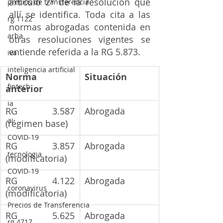
artículo 2° de la resolución que 
precios de transferencia
allí se identifica. Toda cita a las 
rg 1122
normas abrogadas contenida en 
arba
otras resoluciones vigentes se 
entiende referida a la RG 5.873.
iva
inteligencia artificial
Norma 
Situación
fintech
anterior
ia
RG 3.587 
Abrogada
ai
(régimen base)
COVID-19
RG 3.857 
Abrogada
tecnologia
(modificatoria)
COVID-19
RG 4.122 
Abrogada
coronavirus
(modificatoria)
Precios de Transferencia
RG 5.625 
Abrogada
rg 4717