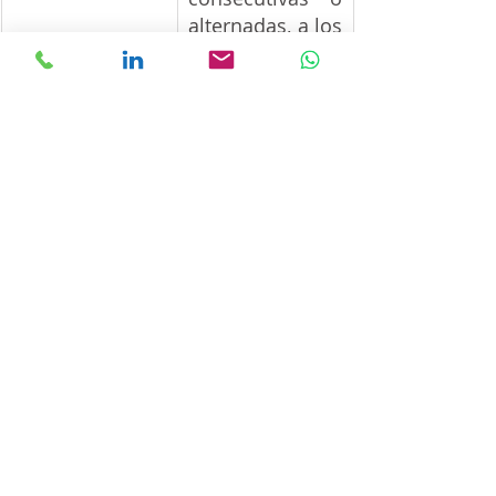
alternadas, a los 
60 días corridos 
del vencimiento 
de la sexta; o 
hasta 5 cuotas 
impagas a los 
60 días del 
vencimiento de 
la última
Un punto de tensión: propuesta 
sin quitas ni esperas y viabilidad 
concursal
La exigencia de que la propuesta 
que se somete a la conformidad 
del Fisco no contenga quitas ni 