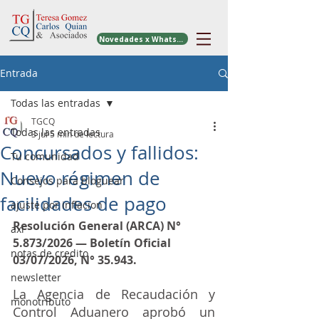
Novedades x WhatsApp
Entrada
Todas las entradas
TGCQ
Todas las entradas
3 jul
5 min de lectura
Concursados y fallidos:
Tu comunidad
Nuevo régimen de
Consejos para bloguear
facilidades de pago
ajuste por inflacion
Resolución General (ARCA) N° 
axi
5.873/2026 — Boletín Oficial 
notas de credito
03/07/2026, N° 35.943.
newsletter
La Agencia de Recaudación y 
monotributo
Control Aduanero aprobó un 