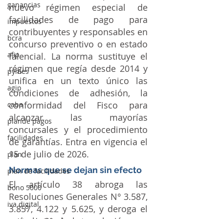
ganancias
nuevo régimen especial de 
facilidades de pago para 
impuestos
contribuyentes y responsables en 
bcra
concurso preventivo o en estado 
afip
falencial. La norma sustituye el 
régimen que regía desde 2014 y 
pymes
unifica en un texto único las 
agip
condiciones de adhesión, la 
conformidad del Fisco para 
caba
alcanzar las mayorías 
plande pagos
concursales y el procedimiento 
facilidades
de garantías. Entra en vigencia el 
15 de julio de 2026.
plan
Normas que se dejan sin efecto
plan de facilidades
El artículo 38 abroga las 
bono 5000
Resoluciones Generales N° 3.587, 
iva digital
3.857, 4.122 y 5.625, y deroga el 