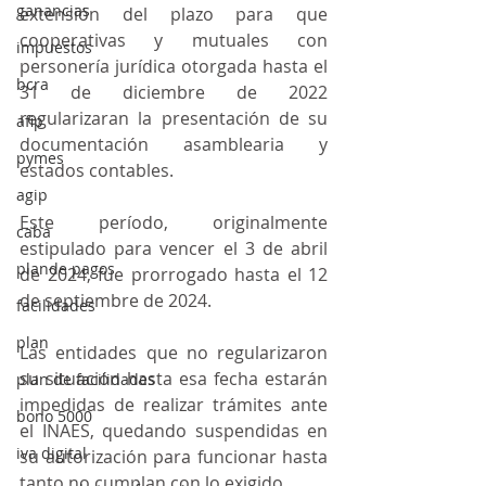
ganancias
extensión del plazo para que 
cooperativas y mutuales con 
impuestos
personería jurídica otorgada hasta el 
bcra
31 de diciembre de 2022 
regularizaran la presentación de su 
afip
documentación asamblearia y 
pymes
estados contables. 
agip
Este período, originalmente 
caba
estipulado para vencer el 3 de abril 
plande pagos
de 2024, fue prorrogado hasta el 12 
de septiembre de 2024.
facilidades
plan
Las entidades que no regularizaron 
su situación hasta esa fecha estarán 
plan de facilidades
impedidas de realizar trámites ante 
bono 5000
el INAES, quedando suspendidas en 
iva digital
su autorización para funcionar hasta 
tanto no cumplan con lo exigido.