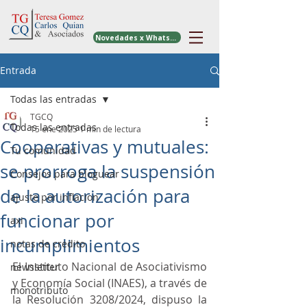
Novedades x WhatsApp
Entrada
Todas las entradas
TGCQ
Todas las entradas
15 ene 2025
1 min de lectura
Cooperativas y mutuales:
Tu comunidad
se prorroga la suspensión
Consejos para bloguear
de la autorización para
ajuste por inflacion
funcionar por
axi
incumplimientos
notas de credito
El Instituto Nacional de Asociativismo 
newsletter
y Economía Social (INAES), a través de 
monotributo
la Resolución 3208/2024, dispuso la 