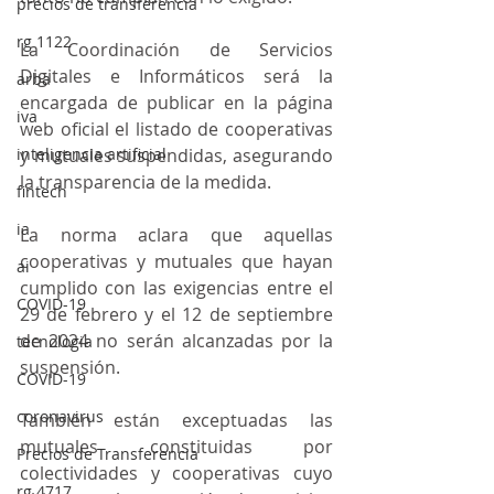
precios de transferencia
rg 1122
La Coordinación de Servicios 
Digitales e Informáticos será la 
arba
encargada de publicar en la página 
iva
web oficial el listado de cooperativas 
inteligencia artificial
y mutuales suspendidas, asegurando 
la transparencia de la medida.
fintech
ia
La norma aclara que aquellas 
cooperativas y mutuales que hayan 
ai
cumplido con las exigencias entre el 
COVID-19
29 de febrero y el 12 de septiembre 
de 2024 no serán alcanzadas por la 
tecnologia
suspensión.
COVID-19
coronavirus
También están exceptuadas las 
mutuales constituidas por 
Precios de Transferencia
colectividades y cooperativas cuyo 
rg 4717