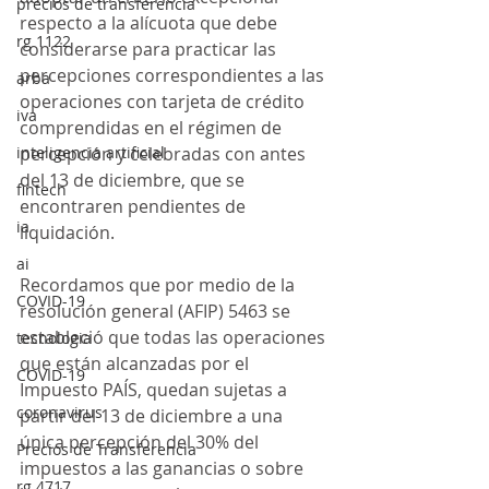
precios de transferencia
respecto a la alícuota que debe 
rg 1122
considerarse para practicar las 
percepciones correspondientes a las 
arba
operaciones con tarjeta de crédito 
iva
comprendidas en el régimen de 
inteligencia artificial
percepción y celebradas con antes 
del 13 de diciembre, que se 
fintech
encontraren pendientes de 
ia
liquidación.
ai
Recordamos que por medio de la 
COVID-19
resolución general (AFIP) 5463 se 
estableció que todas las operaciones 
tecnologia
que están alcanzadas por el 
COVID-19
Impuesto PAÍS, quedan sujetas a 
coronavirus
partir del 13 de diciembre a una 
única percepción del 30% del 
Precios de Transferencia
impuestos a las ganancias o sobre 
rg 4717