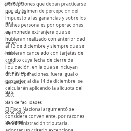
ganancias
percepciones que deban practicarse 
por el régimen de percepción del 
impuestos
impuesto a las ganancias y sobre los 
bcra
bienes personales por operaciones 
en moneda extranjera que se 
afip
hubieran realizado con anterioridad 
pymes
al 13 de diciembre y siempre que se 
agip
hubieran cancelado con tarjetas de 
crédito cuya fecha de cierre de 
caba
liquidación, en la que se incluyan 
plande pagos
dichas operaciones, fuera igual o 
posterior al día 14 de diciembre, se 
facilidades
calcularán aplicando la alícuota del 
plan
30%.
plan de facilidades
El Fisco Nacional argumentó se 
bono 5000
considera conveniente, por razones 
iva digital
de administración tributaria, 
adoptar un criterio excepcional 