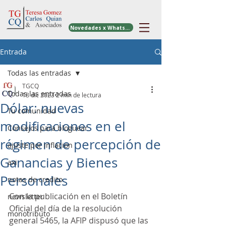
Novedades x WhatsApp
Entrada
Todas las entradas
TGCQ
Todas las entradas
18 dic 2023
2 min de lectura
Dólar: nuevas
Tu comunidad
modificaciones en el
Consejos para bloguear
régimen de percepción de
ajuste por inflacion
Ganancias y Bienes
axi
Personales
notas de credito
Con la publicación en el Boletín 
newsletter
Oficial del día de la resolución 
monotributo
general 5465, la AFIP dispusó que las 