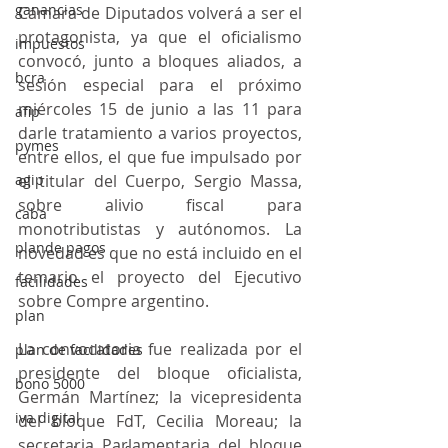
ganancias
Cámara de Diputados volverá a ser el 
protagonista, ya que el oficialismo 
impuestos
convocó, junto a bloques aliados, a 
bcra
sesión especial para el próximo 
miércoles 15 de junio a las 11 para 
afip
darle tratamiento a varios proyectos, 
pymes
entre ellos, el que fue impulsado por 
agip
el titular del Cuerpo, Sergio Massa, 
sobre alivio fiscal para 
caba
monotributistas y autónomos. La 
plande pagos
novedad es que no está incluido en el 
temario el proyecto del Ejecutivo 
facilidades
sobre Compre argentino.
plan
La convocatoria fue realizada por el 
plan de facilidades
presidente del bloque oficialista, 
bono 5000
Germán Martínez; la vicepresidenta 
iva digital
del bloque FdT, Cecilia Moreau; la 
secretaria Parlamentaria del bloque 