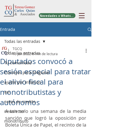
Novedades x WhatsApp
Entrada
Todas las entradas
TGCQ
Todas las entradas
13 jun 2022
6 min de lectura
Diputados convocó a
Tu comunidad
sesión especial para tratar
Consejos para bloguear
el alivio fiscal para
ajuste por inflacion
monotributistas y
axi
autónomos
notas de credito
A tan solo una semana de la media 
newsletter
sanción que logró la oposición por 
monotributo
Boleta Única de Papel, el recinto de la 