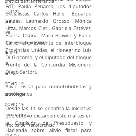
precios de transferencia
FdT, Paula Penacca; los diputados 
rg 1122
oficialistas Carlos Heller, Eduardo 
Valdés, Leonardo Grosso, Mónica 
arba
Litza, Marcos Cleri, Gabriela Estévez, 
iva
Blanca Osuna, Mara Brawer y Pablo 
inteligencia artificial
Carro; el presidente del interbloque 
Provincias Unidas, el rionegrino Luis 
fintech
Di Giacomo; y el diputado del bloque 
ia
Frente de la Concordia Misionero 
Diego Sartori.
ai
COVID-19
Alivio Fiscal para monotributistas y 
autónomos
tecnologia
COVID-19
Desde las 11 se debatirá la iniciativa 
coronavirus
que obtuvo dictamen este martes en 
la Comisión de Presupuesto y 
Precios de Transferencia
Hacienda sobre alivio fiscal para 
rg 4717