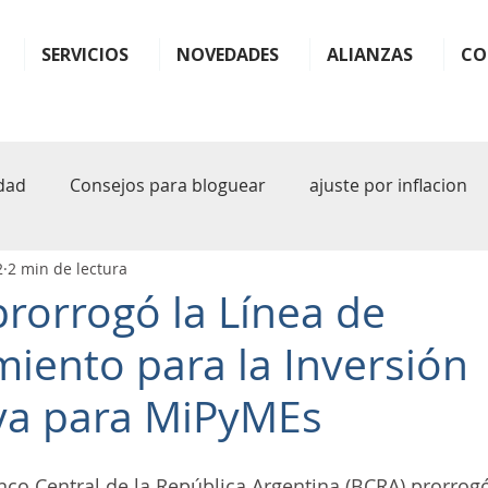
SERVICIOS
NOVEDADES
ALIANZAS
CO
dad
Consejos para bloguear
ajuste por inflacion
2
2 min de lectura
ter
monotributo
ganancias
impuestos
b
prorrogó la Línea de
miento para la Inversión
plande pagos
facilidades
plan
plan de facil
va para MiPyMEs
sferencia
rg 1122
arba
iva
inteligencia art
anco Central de la República Argentina (BCRA) prorrogó