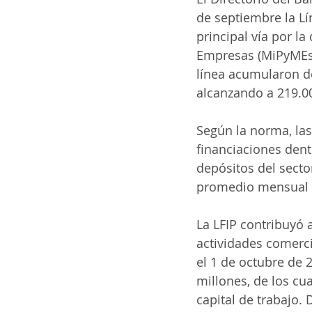
de septiembre la Lín
ia
ai
COVID-19
t
principal vía por l
Empresas (MiPyMEs)
línea acumularon d
alcanzando a 219.0
Según la norma, la
financiaciones dent
depósitos del secto
promedio mensual d
La LFIP contribuyó 
actividades comerci
el 1 de octubre de 
millones, de los cu
capital de trabajo.