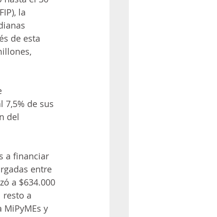
P), la 
dianas 
s de esta 
llones, 
e 
l 7,5% de sus 
n del 
 a financiar 
orgadas entre 
nzó a $634.000 
 resto a 
 a MiPyMEs y 