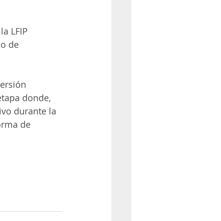
la LFIP 
do de 
ersión 
etapa donde, 
ivo durante la 
orma de 