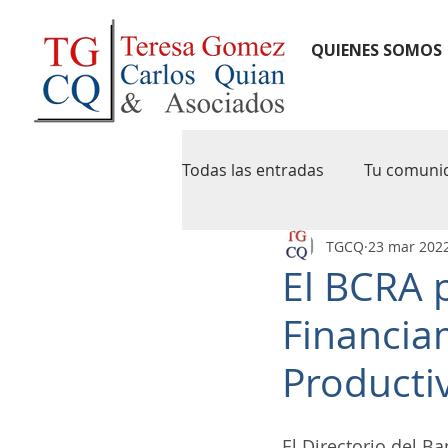
QUIENES SOMOS
Todas las entradas
Tu comuni
TGCQ
23 mar 202
notas de credito
newslet
El BCRA 
Financia
pymes
agip
caba
Producti
iva digital
precios de tran
El Directorio del B