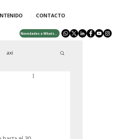
NTENIDO
CONTACTO
Novedades x WhatsApp
axi
cra
afip
idades
bono 5000
ificial
fintech
 hasta el 30 