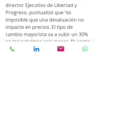
director Ejecutivo de Libertad y 
Progreso, puntualizó que “es 
imposible que una devaluación no 
impacte en precios. El tipo de 
cambio mayorista va a subir un 30% 
en los próximos seis meses. Durante 
todo este tiempo estuvieron 
atrasando el tipo de cambio para 
que los precios en las góndolas 
varíen mucho menos”.
“El Banco Central desde mediados 
de año en vista a las elecciones 
volvió a darle con todo a la 
‘maquinita’. Y el poder adquisitivo de 
nuestra moneda está bajando. El 
dólar libre no pasa a los precios, 
pero te está indicando que el peso 