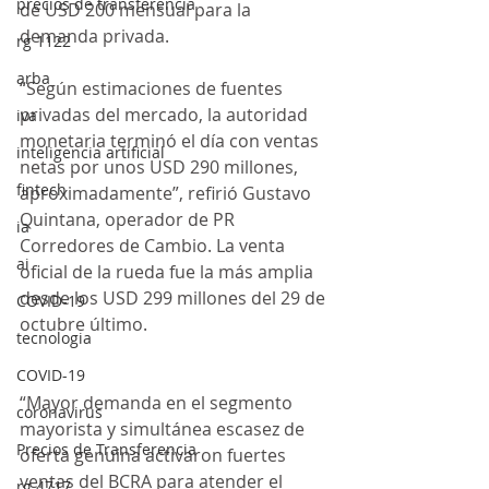
precios de transferencia
de USD 200 mensual para la 
demanda privada.
rg 1122
arba
“Según estimaciones de fuentes 
privadas del mercado, la autoridad 
iva
monetaria terminó el día con ventas 
inteligencia artificial
netas por unos USD 290 millones, 
fintech
aproximadamente”, refirió Gustavo 
Quintana, operador de PR 
ia
Corredores de Cambio. La venta 
ai
oficial de la rueda fue la más amplia 
desde los USD 299 millones del 29 de 
COVID-19
octubre último.
tecnologia
COVID-19
“Mayor demanda en el segmento 
coronavirus
mayorista y simultánea escasez de 
Precios de Transferencia
oferta genuina activaron fuertes 
ventas del BCRA para atender el 
rg 4717