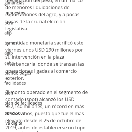
devaluación del peso, en un marco 
ganancias
de menores liquidaciones de 
impuestos
exportaciones del agro, y a pocas 
horas de la crucial elección 
bcra
legislativa.
afip
La entidad monetaria sacrificó este 
pymes
viernes unos USD 290 millones por 
agip
su intervención en la plaza 
caba
interbancaria, donde se transan las 
operaciones ligadas al comercio 
plande pagos
exterior.
facilidades
El monto operado en el segmento de 
plan
contado (spot) alcanzó los USD 
plan de facilidades
952,140 millones, un récord en más 
bono 5000
de dos años, puesto que fue el más 
elevado desde el 25 de octubre de 
iva digital
2019, antes de establecerse un tope 