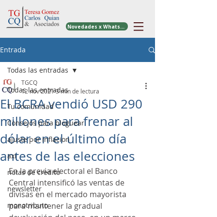
Novedades x WhatsApp
Entrada
Todas las entradas
TGCQ
Todas las entradas
12 nov 2021
3 min de lectura
El BCRA vendió USD 290
Tu comunidad
millones para frenar al
Consejos para bloguear
dólar en el último día
ajuste por inflacion
antes de las elecciones
axi
En la previa electoral el Banco 
notas de credito
Central intensificó las ventas de 
newsletter
divisas en el mercado mayorista 
monotributo
para mantener la gradual 