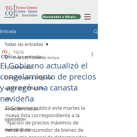
Novedades x WhatsApp
Entrada
Todas las entradas
TGCQ
Todas las entradas
7 dic 2021
3 min de lectura
El Gobierno actualizó el
Tu comunidad
congelamiento de precios
Consejos para bloguear
y agregó una canasta
ajuste por inflacion
navideña
axi
El Gobierno publicó este martes la 
notas de credito
nueva lista correspondiente a la 
newsletter
"fijación de precios máximos de 
monotributo
venta al consumidor de bienes de 