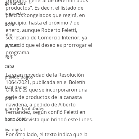
consumo general de determinados 
ganancias
productos". Es decir, el listado de 
impuestos
precios congelados que regirá, en 
principio, hasta el próximo 7 de 
bcra
enero, aunque Roberto Feletti, 
afip
secretario de Comercio Interior, ya 
anunció que el deseo es prorrogar el 
pymes
programa.
agip
caba
La gran novedad de la Resolución 
plande pagos
1064/2021, publicada en el Boletín 
facilidades
Oficial, es que se incorporaron una 
serie de productos de la canasta 
plan
navideña, a pedido de Alberto 
plan de facilidades
Fernández, según confió Feletti en 
bono 5000
una entrevista que brindó este lunes.
iva digital
Por otro lado, el texto indica que la 