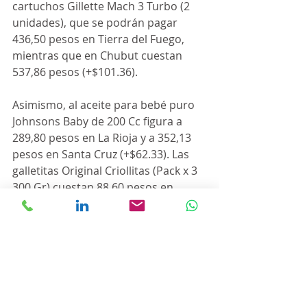
cartuchos Gillette Mach 3 Turbo (2 
unidades), que se podrán pagar 
436,50 pesos en Tierra del Fuego, 
mientras que en Chubut cuestan 
537,86 pesos (+$101.36).
Asimismo, al aceite para bebé puro 
Johnsons Baby de 200 Cc figura a 
289,80 pesos en La Rioja y a 352,13 
pesos en Santa Cruz (+$62.33). Las 
galletitas Original Criollitas (Pack x 3 
300 Gr) cuestan 88,60 pesos en 
Mendoza y 104,99 pesos en Neuquén 
(+$16.39).
Como un último ejemplo entre 
muchos más, el aceite de oliva 
comestible Cocinero de 500 Ml vale 
365,83 pesos en CABA y 420,60 pesos 