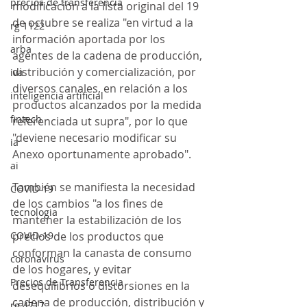
precios de transferencia
modificación a la lista original del 19 
de octubre se realiza "en virtud a la 
rg 1122
información aportada por los 
arba
agentes de la cadena de producción, 
distribución y comercialización, por 
iva
diversos canales, en relación a los 
inteligencia artificial
productos alcanzados por la medida 
fintech
referenciada ut supra", por lo que 
"deviene necesario modificar su 
ia
Anexo oportunamente aprobado".
ai
También se manifiesta la necesidad 
COVID-19
de los cambios "a los fines de 
tecnologia
mantener la estabilización de los 
COVID-19
precios de los productos que 
conforman la canasta de consumo 
coronavirus
de los hogares, y evitar 
Precios de Transferencia
desequilibrios o distorsiones en la 
cadena de producción, distribución y 
rg 4717