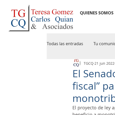
QUIENES SOMOS
Todas las entradas
Tu comuni
TGCQ
21 jun 2022
notas de credito
newslet
El Senado
fiscal” 
pymes
agip
caba
monotrib
iva digital
precios de tran
El proyecto de ley
beneficio a monotr