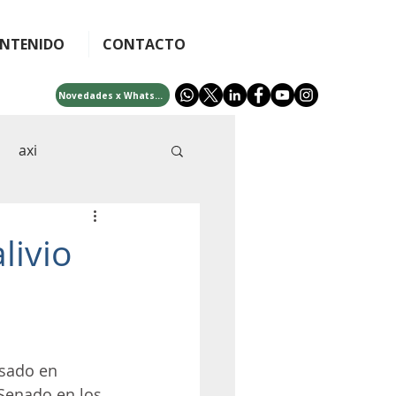
NTENIDO
CONTACTO
Novedades x WhatsApp
axi
cra
afip
livio
idades
bono 5000
ificial
fintech
sado en 
Senado en los 