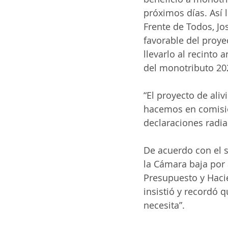
próximos días. Así 
ia
ai
COVID-19
t
Frente de Todos, Jo
favorable del proye
llevarlo al recinto 
del monotributo 20
“El proyecto de ali
hacemos en comisión
declaraciones radia
De acuerdo con el 
la Cámara baja por 
Presupuesto y Hacie
insistió y recordó q
necesita”.