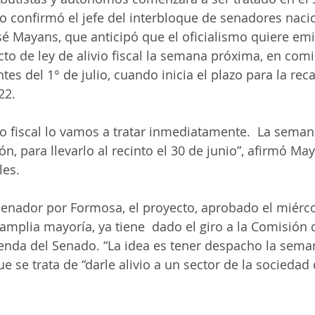
lo confirmó el jefe del interbloque de senadores naci
ecnologia
sé Mayans, que anticipó que el oficialismo quiere emi
cto de ley de alivio fiscal la semana próxima, en comi
antes del 1° de julio, cuando inicia el plazo para la rec
22.
vio fiscal lo vamos a tratar inmediatamente.  La seman
, para llevarlo al recinto el 30 de junio”, afirmó May
les.
senador por Formosa, el proyecto, aprobado el miérc
amplia mayoría, ya tiene  dado el giro a la Comisión 
nda del Senado. “La idea es tener despacho la seman
ue se trata de “darle alivio a un sector de la sociedad 