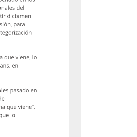
onales del 
tir dictamen 
sión, para 
ategorización 
a que viene, lo 
ans, en 
oles pasado en 
de 
a que viene”, 
que lo 