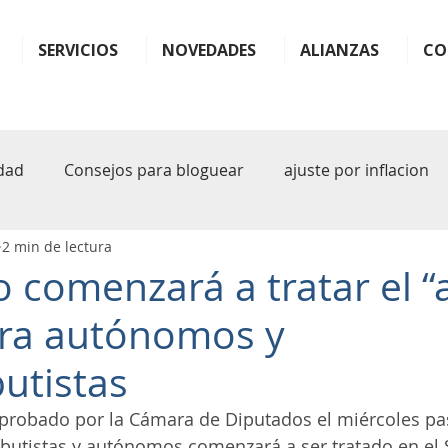
SERVICIOS
NOVEDADES
ALIANZAS
CO
dad
Consejos para bloguear
ajuste por inflacion
2 min de lectura
ter
monotributo
ganancias
impuestos
b
 comenzará a tratar el “a
para autónomos y
plande pagos
facilidades
plan
plan de facil
utistas
sferencia
rg 1122
arba
iva
inteligencia art
 aprobado por la Cámara de Diputados el miércoles pa
ibutistas y autónomos comenzará a ser tratado en el 