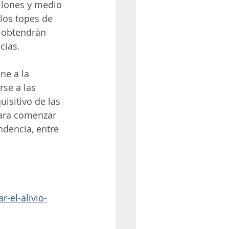
llones y medio 
los topes de 
e obtendrán 
cias.
ne a la 
rse a las 
isitivo de las 
para comenzar 
ndencia, entre 
-el-alivio-