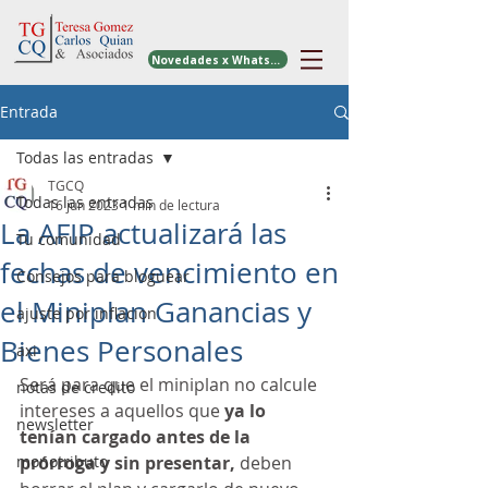
Novedades x WhatsApp
Entrada
Todas las entradas
TGCQ
Todas las entradas
16 jun 2023
1 min de lectura
La AFIP actualizará las
Tu comunidad
fechas de vencimiento en
Consejos para bloguear
el Miniplan Ganancias y
ajuste por inflacion
Bienes Personales
axi
Será para que el miniplan no calcule 
notas de credito
intereses a aquellos que 
ya lo 
newsletter
tenían cargado antes de la 
monotributo
prórroga y sin presentar, 
deben 