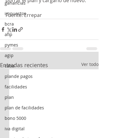
borrar el plan y cargarlo de nuevo.
ganancias
impuestos
Fuente: Errepar
bcra
afip
pymes
agip
Entradas recientes
Ver todo
caba
plande pagos
facilidades
plan
plan de facilidades
bono 5000
iva digital