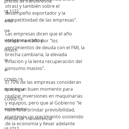
precios de transferencia
otras) y también sobre el 
rg 1122
desempeño exportador y la 
competitividad de las empresas".
arba
iva
Las empresas dicen que el año 
inteligencia artificial
estará marcado por "los 
vencimientos de deuda con el FMI, la 
fintech
brecha cambiaria, la elevada 
ia
inflación y la lenta recuperación del 
consumo masivo".
ai
COVID-19
El 70% de las empresas consideran 
que es un buen momento para 
tecnologia
realizar inversiones en maquinarias 
COVID-19
y equipos, pero que al Gobierno "le 
coronavirus
hace falta brindar previsibilidad, 
mantener un crecimiento sostenido 
Precios de Transferencia
de la economía y llevar adelante 
rg 4717