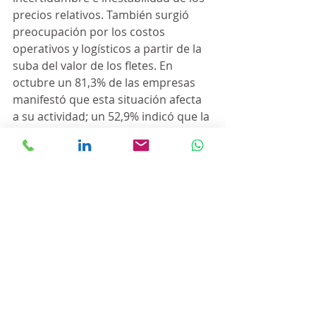
precios relativos. También surgió 
preocupación por los costos 
operativos y logísticos a partir de la 
suba del valor de los fletes. En 
octubre un 81,3% de las empresas 
manifestó que esta situación afecta 
a su actividad; un 52,9% indicó que la 
suba del precio de los fletes genera 
dificultades a través de la falta de 
insumos y un 33,2% adicional 
mencionó que podría continuar 
siendo una dificultad de peso en el 
futuro", detallaron.
Fuente: Clarín
https://www.clarin.com/economia/in
dustria-mejoro-2021-preocupa-