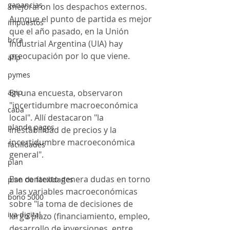
ganancias
mejoraron los despachos externos. 
Aunque el punto de partida es mejor 
impuestos
que el año pasado, en la Unión 
bcra
Industrial Argentina (UIA) hay 
preocupación por lo que viene.
afip
pymes
agip
En una encuesta, observaron 
"incertidumbre macroeconómica 
caba
local". Allí destacaron "la 
plande pagos
inestabilidad de precios y la 
incertidumbre macroeconómica 
facilidades
general".
plan
Ese contexto genera dudas en torno 
plan de facilidades
a las variables macroeconómicas 
bono 5000
sobre "la toma de decisiones de 
iva digital
largo plazo (financiamiento, empleo, 
desarrollo de inversiones, entre 