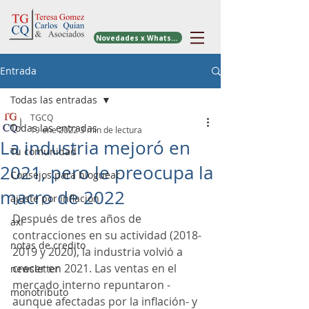
Novedades x WhatsApp
Entrada
Todas las entradas
TGCQ
Todas las entradas
19 ene 2022
3 min de lectura
La industria mejoró en
Tu comunidad
2021, pero le preocupa la
Consejos para bloguear
macro de 2022
ajuste por inflacion
Después de tres años de 
axi
contracciones en su actividad (2018-
notas de credito
2019 y 2020), la industria volvió a 
crecer en 2021. Las ventas en el 
newsletter
mercado interno repuntaron -
monotributo
aunque afectadas por la inflación- y 