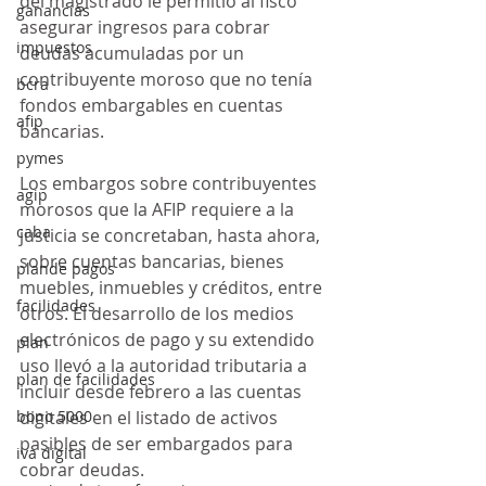
del magistrado le permitió al fisco 
ganancias
asegurar ingresos para cobrar 
impuestos
deudas acumuladas por un 
contribuyente moroso que no tenía 
bcra
fondos embargables en cuentas 
afip
bancarias. 
pymes
Los embargos sobre contribuyentes 
agip
morosos que la AFIP requiere a la 
caba
justicia se concretaban, hasta ahora, 
sobre cuentas bancarias, bienes 
plande pagos
muebles, inmuebles y créditos, entre 
facilidades
otros. El desarrollo de los medios 
electrónicos de pago y su extendido 
plan
uso llevó a la autoridad tributaria a 
plan de facilidades
incluir desde febrero a las cuentas 
bono 5000
digitales en el listado de activos 
pasibles de ser embargados para 
iva digital
cobrar deudas. 