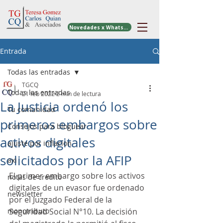
Novedades x WhatsApp
Entrada
Todas las entradas
TGCQ
Todas las entradas
21 feb 2022
2 min de lectura
La Justicia ordenó los
Tu comunidad
primeros embargos sobre
Consejos para bloguear
activos digitales
ajuste por inflacion
solicitados por la AFIP
axi
El primer embargo sobre los activos 
notas de credito
digitales de un evasor fue ordenado 
newsletter
por el Juzgado Federal de la 
monotributo
Seguridad Social N°10. La decisión 