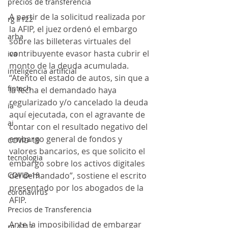
precios de transferencia
A partir de la solicitud realizada por 
rg 1122
la AFIP, el juez ordenó el embargo 
arba
sobre las billeteras virtuales del 
contribuyente evasor hasta cubrir el 
iva
monto de la deuda acumulada. 
inteligencia artificial
“Atento el estado de autos, sin que a 
fintech
la fecha el demandado haya 
regularizado y/o cancelado la deuda 
ia
aquí ejecutada, con el agravante de 
ai
contar con el resultado negativo del 
embargo general de fondos y 
COVID-19
valores bancarios, es que solicito el 
tecnologia
embargo sobre los activos digitales 
COVID-19
del demandado”, sostiene el escrito 
presentado por los abogados de la 
coronavirus
AFIP.  
Precios de Transferencia
Ante la imposibilidad de embargar 
rg 4717