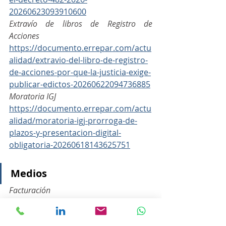
20260623093910600
Extravío de libros de Registro de 
Acciones
https://documento.errepar.com/actu
alidad/extravio-del-libro-de-registro-
de-acciones-por-que-la-justicia-exige-
publicar-edictos-20260622094736885
Moratoria IGJ
https://documento.errepar.com/actu
alidad/moratoria-igj-prorroga-de-
plazos-y-presentacion-digital-
obligatoria-20260618143625751
Medios
Facturación
https://www.ambito.com/novedades-
fiscales/los-que-no-estaban-