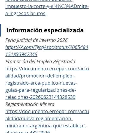
impuesto-la-corte-y-el-l%C3%ADmite-
a-ingresos-brutos
Información especializada
Feria Judicial de Invierno 2026 
https://x.com/TgcqAsoc/status/2065484
151893942345
Promoción del Empleo Registrado
https://documento.errepar.com/actu
alidad/promocion-del-empleo-
registrado-arca-publico-nuevas-
guias-para-regularizaciones-de-
relaciones-20260623144328539
Reglamentación Minera
https://documento.errepar.com/actu
alidad/nueva-reglamentacion-
minera-en-argentina-que-establece-
el-decreto-482-2026-