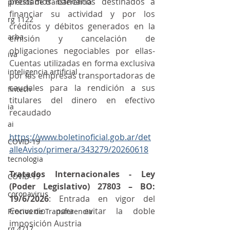
préstamos bancarios destinados a 
precios de transferencia
financiar su actividad y por los 
rg 1122
créditos y débitos generados en la 
arba
emisión y cancelación de 
obligaciones negociables por ellas- 
iva
Cuentas utilizadas en forma exclusiva 
inteligencia artificial
por las empresas transportadoras de 
caudales para la rendición a sus 
fintech
titulares del dinero en efectivo 
ia
recaudado
ai
https://www.boletinoficial.gob.ar/det
COVID-19
alleAviso/primera/343279/20260618
tecnologia
Tratados Internacionales - Ley 
COVID-19
(Poder Legislativo) 27803 – BO: 
coronavirus
19/6/2026
: Entrada en vigor del 
Convenio para evitar la doble 
Precios de Transferencia
imposición Austria
rg 4717