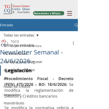
Novedades x WhatsApp
Entrada
Todas las entradas
TGCQ
Todas las entradas
24 jun
2 min de lectura
Newsletter Semanal -
Tu comunidad
24/6/2026.-
Consejos para bloguear
Legislación
ajuste por inflacion
axi
Procedimiento Fiscal - Decreto 
(PEN) 475/2026 – BO: 18/6/2026: 
Se 
notas de credito
modifica la reglamentación de 
newsletter
Débitos y Créditos bancarios
monotributo
Se modifica la normativa refería a 