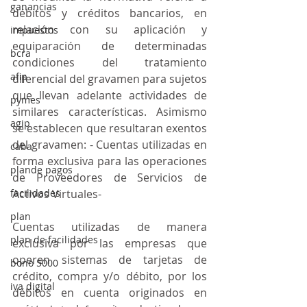
ganancias
débitos y créditos bancarios, en 
relación con su aplicación y 
impuestos
equiparación de determinadas 
bcra
condiciones del tratamiento 
afip
diferencial del gravamen para sujetos 
que llevan adelante actividades de 
pymes
similares características. Asimismo 
agip
se establecen que resultaran exentos 
del gravamen: - Cuentas utilizadas en 
caba
forma exclusiva para las operaciones 
plande pagos
de Proveedores de Servicios de 
facilidades
Activos Virtuales- 
plan
Cuentas utilizadas de manera 
plan de facilidades
exclusiva por las empresas que 
operen sistemas de tarjetas de 
bono 5000
crédito, compra y/o débito, por los 
iva digital
débitos en cuenta originados en 