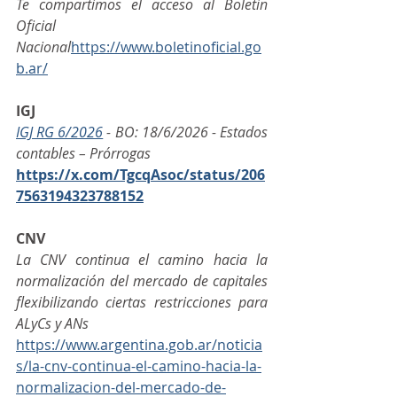
Te compartimos el acceso al Boletín 
Oficial 
Nacional
https://
www.boletinoficial.go
b.ar/
IGJ
IGJ RG 6/2026
 - BO: 18/6/2026 - Estados 
contables – Prórrogas
https://x.com/TgcqAsoc/status/206
7563194323788152
CNV
La CNV continua el camino hacia la 
normalización del mercado de capitales 
flexibilizando ciertas restricciones para 
ALyCs y ANs 
https://www.argentina.gob.ar/noticia
s/la-cnv-continua-el-camino-hacia-la-
normalizacion-del-mercado-de-