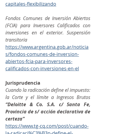
capitales-flexibilizando
Fondos Comunes de Inversión Abiertos 
(FCIA) para Inversores Calificados con 
inversiones en el exterior. Suspensión 
transitoria 
https://www.argentina.gob.ar/noticia
s/fondos-comunes-de-inversion-
abiertos-fcia-para-inversores-
calificados-con-inversiones-en-el
Jurisprudencia
Cuando la radicación define el impuesto: 
la Corte y el límite a Ingresos Brutos 
“Deloitte & Co. S.A. c/ Santa Fe, 
Provincia de s/ acción declarativa de 
certeza” 
https://www.tg-cq.com/post/cuando-
la-radicaci%C3%B3n-define-el-