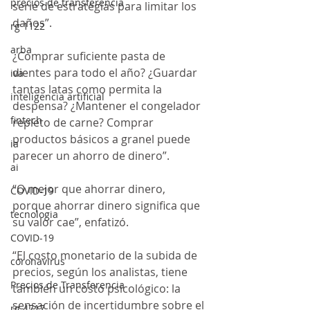
precios de transferencia
serie de estrategias para limitar los 
daños”.
rg 1122
arba
¿Comprar suficiente pasta de 
dientes para todo el año? ¿Guardar 
iva
tantas latas como permita la 
inteligencia artificial
despensa? ¿Mantener el congelador 
fintech
repleto de carne? Comprar 
productos básicos a granel puede 
ia
parecer un ahorro de dinero”.
ai
“O mejor que ahorrar dinero, 
COVID-19
porque ahorrar dinero significa que 
tecnologia
su valor cae”, enfatizó.
COVID-19
“El costo monetario de la subida de 
coronavirus
precios, según los analistas, tiene 
Precios de Transferencia
también un costo psicológico: la 
sensación de incertidumbre sobre el 
rg 4717