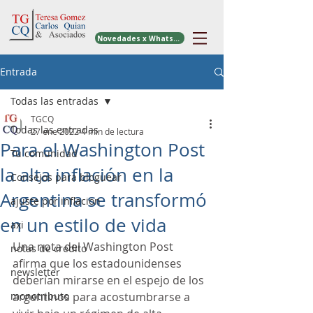
Novedades x WhatsApp
Entrada
Todas las entradas
TGCQ
Todas las entradas
27 ene 2022
4 min de lectura
Para el Washington Post
Tu comunidad
la alta inflación en la
Consejos para bloguear
Argentina se transformó
ajuste por inflacion
en un estilo de vida
axi
Una nota del Washington Post 
notas de credito
afirma que los estadounidenses 
newsletter
deberían mirarse en el espejo de los 
monotributo
argentinos para acostumbrarse a 