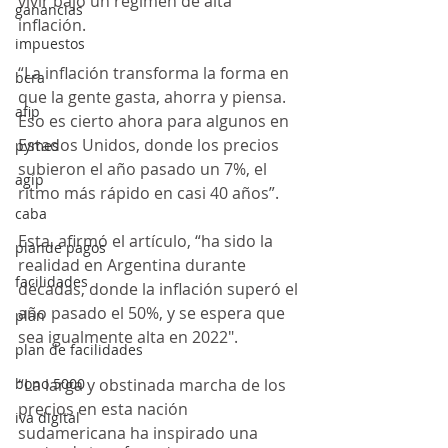
vivir bajo un régimen de alta 
ganancias
inflación.
impuestos
“La inflación transforma la forma en 
bcra
que la gente gasta, ahorra y piensa. 
afip
Eso es cierto ahora para algunos en 
Estados Unidos, donde los precios 
pymes
subieron el año pasado un 7%, el 
agip
ritmo más rápido en casi 40 años”.
caba
Esta, afirmó el artículo, “ha sido la 
plande pagos
realidad en Argentina durante 
facilidades
décadas, donde la inflación superó el 
año pasado el 50%, y se espera que 
plan
sea igualmente alta en 2022″.
plan de facilidades
bono 5000
“La larga y obstinada marcha de los 
precios en esta nación 
iva digital
sudamericana ha inspirado una 