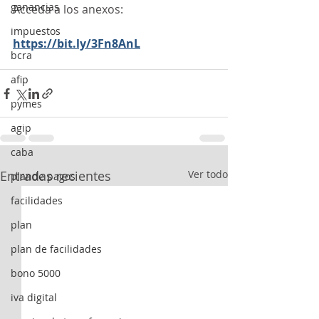
ganancias
Acceda a los anexos:
impuestos
https://bit.ly/3Fn8AnL
bcra
afip
pymes
agip
caba
Entradas recientes
Ver todo
plande pagos
facilidades
plan
plan de facilidades
bono 5000
iva digital