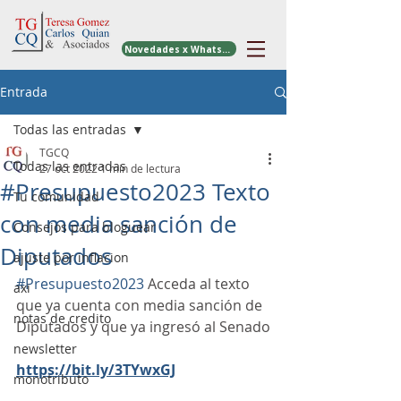
Novedades x WhatsApp
Entrada
Todas las entradas
TGCQ
Todas las entradas
27 oct 2022
1 min de lectura
#Presupuesto2023 Texto
Tu comunidad
con media sanción de
Consejos para bloguear
Diputados
ajuste por inflacion
#Presupuesto2023
 Acceda al texto 
axi
que ya cuenta con media sanción de 
notas de credito
Diputados y que ya ingresó al Senado
newsletter
https://bit.ly/3TYwxGJ
monotributo