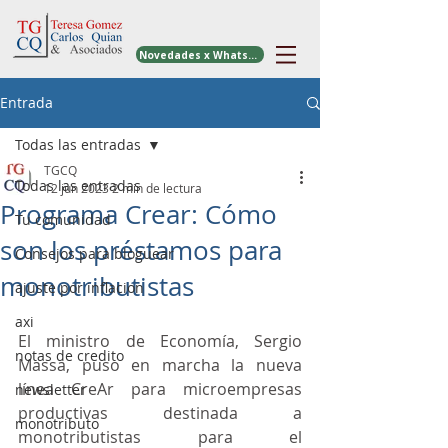
Novedades x WhatsApp
Entrada
Todas las entradas
TGCQ
Todas las entradas
12 jun 2023
2 min de lectura
Programa Crear: Cómo
Tu comunidad
son los préstamos para
Consejos para bloguear
monotributistas
ajuste por inflacion
axi
El ministro de Economía, Sergio 
notas de credito
Massa, puso en marcha la nueva 
línea CreAr para microempresas 
newsletter
productivas destinada a 
monotributo
monotributistas para el 