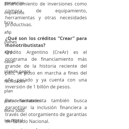
ganancias
financiamiento de inversiones como 
compra de equipamiento, 
impuestos
herramientas y otras necesidades 
bcra
productivas.
afip
¿Qué son los créditos “Crear” para 
pymes
monotributistas?
agip
Crédito Argentino (CreAr) es el 
programa de financiamiento más 
caba
grande de la historia reciente del 
plande pagos
país, se puso en marcha a fines del 
año pasado y ya cuenta con una 
facilidades
inversión de 1 billón de pesos.
plan
Esta herramienta también busca 
plan de facilidades
garantizar la inclusión financiera a 
bono 5000
través del otorgamiento de garantías 
iva digital
del Estado Nacional.