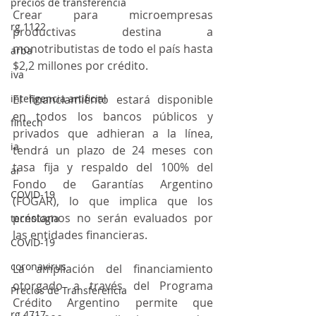
precios de transferencia
Crear para microempresas 
rg 1122
productivas destina a 
monotributistas de todo el país hasta 
arba
$2,2 millones por crédito.
iva
inteligencia artificial
El financiamiento estará disponible 
en todos los bancos públicos y 
fintech
privados que adhieran a la línea, 
ia
tendrá un plazo de 24 meses con 
tasa fija y respaldo del 100% del 
ai
Fondo de Garantías Argentino 
COVID-19
(FOGAR), lo que implica que los 
préstamos no serán evaluados por 
tecnologia
las entidades financieras.
COVID-19
coronavirus
La ampliación del financiamiento 
otorgado a través del Programa 
Precios de Transferencia
Crédito Argentino permite que 
rg 4717