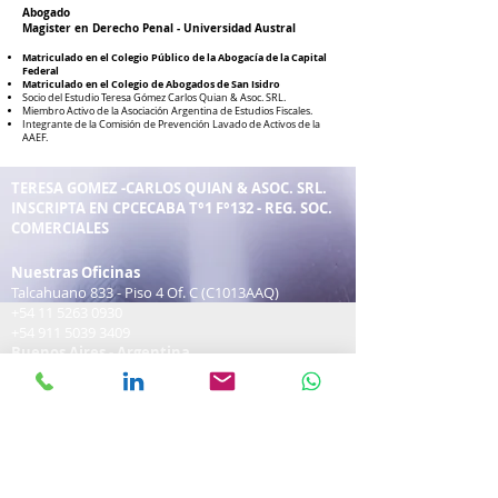
Abogado
Magister en Derecho Penal - Universidad Austral
Matriculado en el Colegio Público de la Abogacía de la Capital
Federal
Matriculado en el Colegio de Abogados de San Isidro
Socio del Estudio Teresa Gómez Carlos Quian & Asoc. SRL.
Miembro Activo de la Asociación Argentina de Estudios Fiscales.
Integrante de la Comisión de Prevención Lavado de Activos de la
AAEF.
TERESA GOMEZ -CARLOS QUIAN & ASOC. SRL.
INSCRIPTA EN CPCECABA T°1 F°132 - REG. SOC.
COMERCIALES
Nuestras Oficinas
Talcahua
no 833 - Piso 4 Of. C (C1013AAQ)
+54 11 5263 0930
+54 911 5039 3409
Buenos Aires - Argentina
Copyright© - Todos los Derechos Reservados -
info@gq-
consulting.com
-
Condiciones Generales y Limitaciones de
Responsabilidad
-
Protección de datos personales