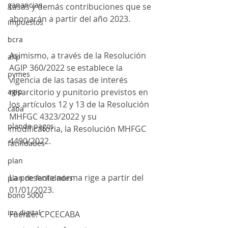
ganancias
tasas y demás contribuciones que se 
abonarán a partir del año 2023.
impuestos
bcra
Asimismo, a través de la Resolución 
afip
AGIP 360/2022 se establece la 
pymes
vigencia de las tasas de interés 
agip
resarcitorio y punitorio previstos en 
los artículos 12 y 13 de la Resolución 
caba
MHFGC 4323/2022 y su 
plande pagos
modificatoria, la Resolución MHFGC 
4490/2022.
facilidades
plan
La presente norma rige a partir del 
plan de facilidades
01/01/2023.
bono 5000
iva digital
Fuente: CPCECABA