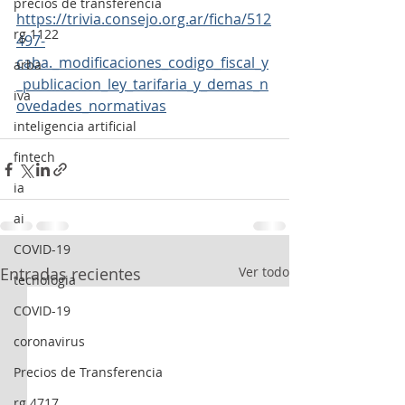
precios de transferencia
https://trivia.consejo.org.ar/ficha/512
rg 1122
497-
caba._modificaciones_codigo_fiscal_y
arba
_publicacion_ley_tarifaria_y_demas_n
iva
ovedades_normativas
inteligencia artificial
fintech
ia
ai
COVID-19
Entradas recientes
Ver todo
tecnologia
COVID-19
coronavirus
Precios de Transferencia
rg 4717