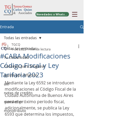
Novedades x WhatsApp
Entrada
Todas las entradas
TGCQ
Todas las entradas
4 dic 2022
1 min de lectura
#CABA Modificaciones
Tu comunidad
Código Fiscal y Ley
Consejos para bloguear
Tarifaria 2023
ajuste por inflacion
Mediante la Ley 6592 se introducen 
axi
modificaciones al Código Fiscal de la 
notas de credito
Ciudad Autónoma de Buenos Aires 
para el próximo período fiscal, 
newsletter
adicionalmente, se publica la Ley 
monotributo
6593 que determina los impuestos, 