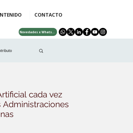
NTENIDO
CONTACTO
Novedades x WhatsApp
tributo
facilidades
rtificial cada vez
ai
COVID-19
s Administraciones
inas