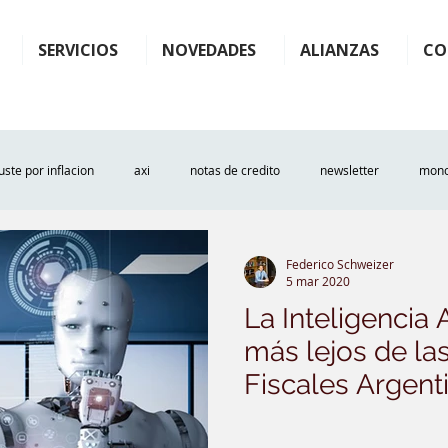
SERVICIOS
NOVEDADES
ALIANZAS
CO
uste por inflacion
axi
notas de credito
newsletter
mono
gip
caba
plande pagos
facilidades
plan
plan de 
Federico Schweizer
5 mar 2020
La Inteligencia A
2
arba
iva
inteligencia artificial
fintech
ia
más lejos de la
Fiscales Argent