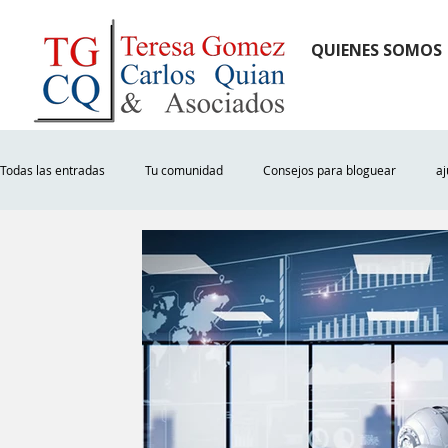
QUIENES SOMOS
Todas las entradas
Tu comunidad
Consejos para bloguear
aj
ganancias
impuestos
bcra
afip
pymes
a
bono 5000
iva digital
precios de transferencia
rg 112
tecnologia