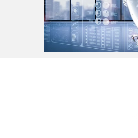
TERESA GOMEZ -CARLOS QUIAN & ASOC. SR
INSCRIPTA EN CPCECABA T°1 F°132 - REG. S
COMERCIALES
Nuestras Oficinas
Talcahua
no 833 - Piso 4 Of. C (C1013AAQ)
+54 11 5263 0930
+54 911 5039 3409
Buenos Aires - Argentina
Seguinos en Nuestras Redes
_____________________________________________________
QUIÉNES SOMOS