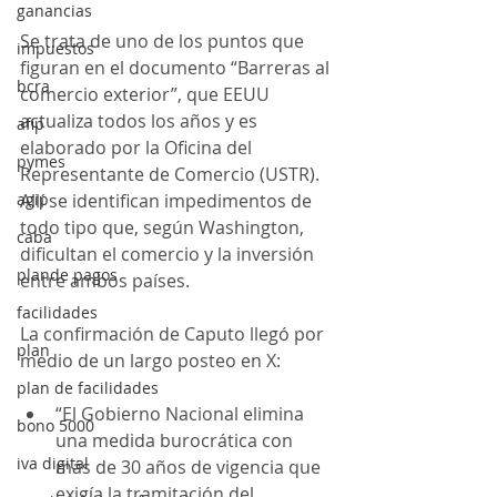
ganancias
Se trata de uno de los puntos que 
impuestos
figuran en el documento “Barreras al 
bcra
comercio exterior”, que EEUU 
actualiza todos los años y es 
afip
elaborado por la Oficina del 
pymes
Representante de Comercio (USTR). 
agip
Allí se identifican impedimentos de 
todo tipo que, según Washington, 
caba
dificultan el comercio y la inversión 
plande pagos
entre ambos países.
facilidades
La confirmación de Caputo llegó por 
plan
medio de un largo posteo en X:
plan de facilidades
“El Gobierno Nacional elimina 
bono 5000
una medida burocrática con 
iva digital
más de 30 años de vigencia que 
exigía la tramitación del 