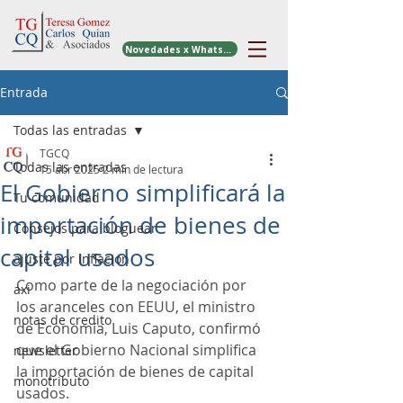
Novedades x WhatsApp
Entrada
Todas las entradas
TGCQ
Todas las entradas
15 abr 2025
2 min de lectura
El Gobierno simplificará la
Tu comunidad
importación de bienes de
Consejos para bloguear
capital usados
ajuste por inflacion
Como parte de la negociación por 
axi
los aranceles con EEUU, el ministro 
notas de credito
de Economía, Luis Caputo, confirmó 
que el Gobierno Nacional simplifica 
newsletter
la importación de bienes de capital 
monotributo
usados.