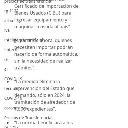
precios de transferencia
Certificado de Importación de 
rg 1122
Bienes Usados (CIBU) para 
ingresar equipamiento y 
arba
maquinaria usada al país”.
iva
inteligencia artificial
“A partir de ahora, quienes 
necesiten importar podrán 
fintech
hacerlo de forma automática, 
ia
sin la necesidad de realizar 
trámites”.
ai
COVID-19
“La medida elimina la 
intervención del Estado que 
tecnologia
demandó, sólo en 2024, la 
COVID-19
tramitación de alrededor de 
coronavirus
1.500 expedientes”.
Precios de Transferencia
“La norma beneficiará a los 
rg 4717