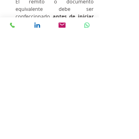
El remito o documento 
equivalente debe ser 
confeccionado 
antes de iniciar 
el traslado
 y acompañar los 
bienes hasta su destino final. En 
el caso de remitos digitales, esto 
implica que la representación 
gráfica debe estar disponible 
para su exhibición en todo 
momento (por ejemplo, en un 
dispositivo móvil).
Resguardo de copias por dos 
años:
 El emisor debe conservar una 
copia del remito —ya sea en 
formato físico (duplicado) o 
digital— durante un período 