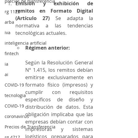
precios de transferencia
Emisión y exhibición de 
remitos en Formato Digital 
rg 1122
(Artículo 27) 
Se adapta la 
arba
normativa a las tendencias 
iva
tecnológicas actuales.
inteligencia artificial
Régimen anterior:
fintech
Según la Resolución General 
ia
N° 1.415, los remitos debían 
ai
emitirse exclusivamente en 
formato físico (impresos) y 
COVID-19
cumplir con requisitos 
tecnologia
específicos de diseño y 
COVID-19
distribución de datos. Esta 
obligación implicaba que las 
coronavirus
empresas debían contar con 
Precios de Transferencia
impresoras y sistemas 
logísticos preparados para 
rg 4717