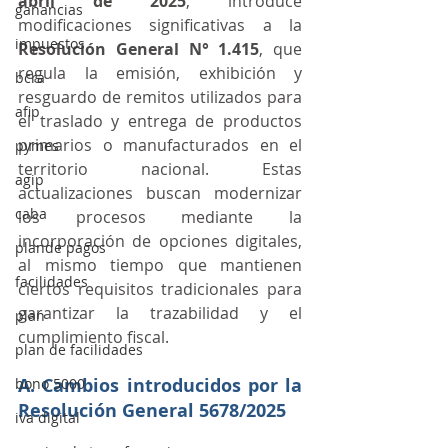
abril de 2025
, introduce 
ganancias
modificaciones significativas a la 
impuestos
Resolución General N° 1.415
, que 
regula la emisión, exhibición y 
bcra
resguardo de remitos utilizados para 
afip
el traslado y entrega de productos 
primarios o manufacturados en el 
pymes
territorio nacional. Estas 
agip
actualizaciones buscan modernizar 
caba
los procesos mediante la 
incorporación de opciones digitales, 
plande pagos
al mismo tiempo que mantienen 
facilidades
ciertos requisitos tradicionales para 
garantizar la trazabilidad y el 
plan
cumplimiento fiscal. 
plan de facilidades
A. Cambios introducidos por la 
bono 5000
Resolución General 5678/2025
iva digital