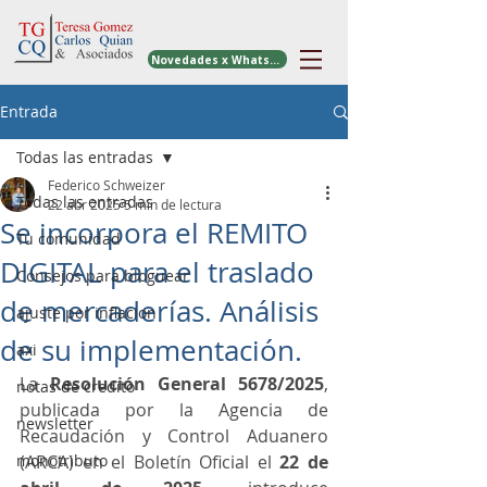
Novedades x WhatsApp
Entrada
Todas las entradas
Federico Schweizer
Todas las entradas
22 abr 2025
5 min de lectura
Se incorpora el REMITO
Tu comunidad
DIGITAL para el traslado
Consejos para bloguear
de mercaderías. Análisis
ajuste por inflacion
de su implementación.
axi
La 
Resolución General 5678/2025
, 
notas de credito
publicada por la Agencia de 
newsletter
Recaudación y Control Aduanero 
monotributo
(ARCA) en el Boletín Oficial el 
22 de 