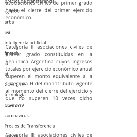
precios de transferencia
asociaciones civiles de primer grado 
hasta el cierre del primer ejercicio 
rg 1122
económico.
arba
iva
inteligencia artificial
Categoría II: asociaciones civiles de 
fintech
primer grado constituidas en la 
República Argentina cuyos ingresos 
ia
totales por ejercicio económico anual 
ai
superen el monto equivalente a la 
Categoría H del monotributo vigente 
COVID-19
al momento del cierre del ejercicio y 
tecnologia
que no superen 10 veces dicho 
COVID-19
monto.
coronavirus
Precios de Transferencia
Categoría III: asociaciones civiles de 
rg 4717