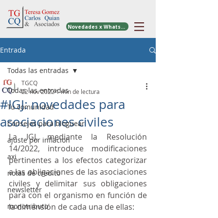
Novedades x WhatsApp
Entrada
Todas las entradas
TGCQ
Todas las entradas
22 nov 2022
1 min de lectura
#IGJ: novedades para
Tu comunidad
asociaciones civiles
Consejos para bloguear
La IGJ, mediante la Resolución 
ajuste por inflacion
14/2022, introduce modificaciones 
axi
pertinentes a los efectos categorizar 
a las obligaciones de las asociaciones 
notas de credito
civiles y delimitar sus obligaciones 
newsletter
para con el organismo en función de 
monotributo
la dimensión de cada una de ellas: