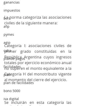
ganancias
impuestos
La norma categoriza las asociaciones 
bcra
civiles de la siguiente manera:
afip
pymes
agip
Categoría I: asociaciones civiles de 
caba
primer grado constituidas en la 
República Argentina cuyos ingresos 
plande pagos
totales por ejercicio económico anual 
facilidades
no superen el monto equivalente a la 
Categoría H del monotributo vigente 
plan
al momento del cierre del ejercicio.
plan de facilidades
bono 5000
iva digital
Se incluirán en esta categoría las 