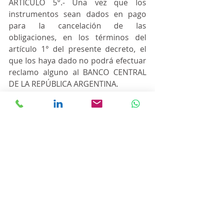
ARTÍCULO 5°.- Una vez que los 
instrumentos sean dados en pago 
para la cancelación de las 
obligaciones, en los términos del 
artículo 1° del presente decreto, el 
que los haya dado no podrá efectuar 
reclamo alguno al BANCO CENTRAL 
DE LA REPÚBLICA ARGENTINA.
ARTÍCULO 6°.- La JEFATURA DE 
GABINETE DE MINISTROS dispondrá 
los ajustes presupuestarios para que 
se transfieran a las Provincias y a la 
CIUDAD AUTÓNOMA DE BUENOS 
AIRES los montos que les 
correspondan por la dación en pago 
de obligaciones impositivas y 
aduaneras canceladas conforme al 
presente decreto, en los términos del 