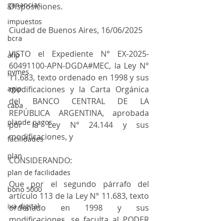
ganancias
Disposiciones.
impuestos
Ciudad de Buenos Aires, 16/06/2025
bcra
VISTO el Expediente N° EX-2025-
afip
60491100-APN-DGDA#MEC, la Ley N° 
pymes
11.683, texto ordenado en 1998 y sus 
agip
modificaciones y la Carta Orgánica 
del BANCO CENTRAL DE LA 
caba
REPÚBLICA ARGENTINA, aprobada 
plande pagos
por la Ley N° 24.144 y sus 
modificaciones, y
facilidades
plan
CONSIDERANDO:
plan de facilidades
Que por el segundo párrafo del 
bono 5000
artículo 113 de la Ley N° 11.683, texto 
iva digital
ordenado en 1998 y sus 
modificaciones, se faculta al PODER 