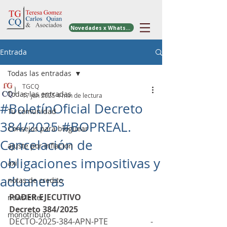
Novedades x WhatsApp
Entrada
Todas las entradas
TGCQ
Todas las entradas
17 jun 2025
4 min de lectura
#BoletínOficial Decreto
Tu comunidad
384/2025 #BOPREAL.
Consejos para bloguear
Cancelación de
ajuste por inflacion
obligaciones impositivas y
axi
aduaneras
notas de credito
PODER EJECUTIVO
newsletter
Decreto 384/2025
monotributo
DECTO-2025-384-APN-PTE - 