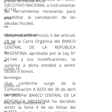
precios de transferencia
EJECUTIVO NACIONAL a instrumentar 
rg 1122
las herramientas necesarias para 
posibilitar la cancelación de las 
arba
deudas fiscales.
iva
inteligencia artificial
Que mediante el inciso i) del artículo 
18 de la Carta Orgánica del BANCO 
fintech
CENTRAL DE LA REPÚBLICA 
ia
ARGENTINA, aprobada por la Ley N° 
24.144 y sus modificaciones, se 
ai
autoriza a dicha entidad a emitir 
COVID-19
títulos o bonos.
tecnologia
Que conforme surge de la 
COVID-19
Comunicación A 8233 del 30 de abril 
coronavirus
de 2025, el BANCO CENTRAL DE LA 
REPÚBLICA ARGENTINA ha decidido 
Precios de Transferencia
emitir la Serie 4 de las Notas del 
rg 4717