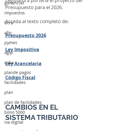
Legislatura porteña el proyecto del 
ganancias
Presupuesto para el 2026.
impuestos
Acceda al texto completo de:
bcra
afip
Presupuesto 2026
pymes
Ley Impositiva
agip
caba
Ley Arancelaria
plande pagos
Código Fiscal
facilidades
plan
plan de facilidades
CAMBIOS EN EL 
bono 5000
SISTEMA TRIBUTARIO
iva digital