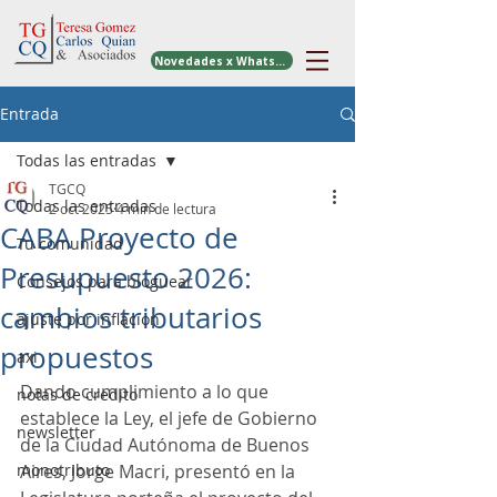
Novedades x WhatsApp
Entrada
Todas las entradas
TGCQ
Todas las entradas
2 oct 2025
4 min de lectura
CABA Proyecto de
Tu comunidad
Presupuesto 2026:
Consejos para bloguear
cambios tributarios
ajuste por inflacion
propuestos
axi
Dando cumplimiento a lo que 
notas de credito
establece la Ley, el jefe de Gobierno 
newsletter
de la Ciudad Autónoma de Buenos 
monotributo
Aires, Jorge Macri, presentó en la 