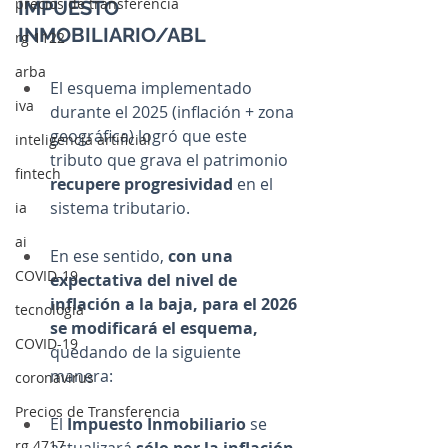
precios de transferencia
IMPUESTO 
INMOBILIARIO/ABL
rg 1122
arba
El esquema implementado 
iva
durante el 2025 (inflación + zona 
geográfica) logró que este 
inteligencia artificial
tributo que grava el patrimonio 
fintech
recupere progresividad
 en el 
sistema tributario.
ia
ai
En ese sentido, 
con una 
COVID-19
expectativa del nivel de 
inflación a la baja, para el 2026 
tecnologia
se modificará el esquema, 
COVID-19
quedando de la siguiente 
manera:
coronavirus
Precios de Transferencia
El 
Impuesto Inmobiliario
 se 
rg 4717