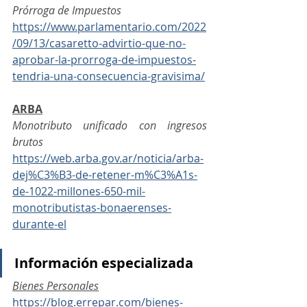
Prórroga de Impuestos
https://www.parlamentario.com/2022
/09/13/casaretto-advirtio-que-no-
aprobar-la-prorroga-de-impuestos-
tendria-una-consecuencia-gravisima/
ARBA
Monotributo unificado con ingresos 
brutos
https://web.arba.gov.ar/noticia/arba-
dej%C3%B3-de-retener-m%C3%A1s-
de-1022-millones-650-mil-
monotributistas-bonaerenses-
durante-el
Información especializada
Bienes Personales
https://blog.errepar.com/bienes-