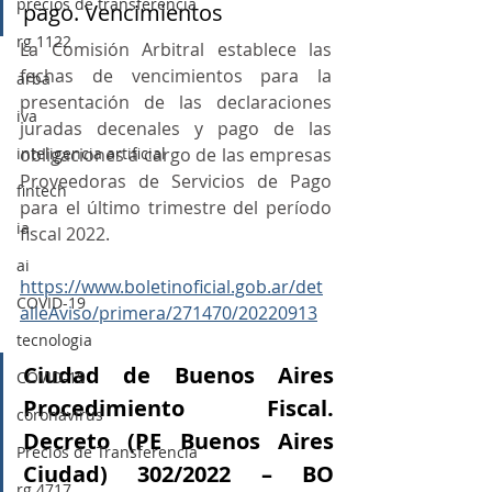
precios de transferencia
pago. Vencimientos
rg 1122
La Comisión Arbitral establece las 
fechas de vencimientos para la 
arba
presentación de las declaraciones 
iva
juradas decenales y pago de las 
inteligencia artificial
obligaciones a cargo de las empresas 
Proveedoras de Servicios de Pago 
fintech
para el último trimestre del período 
ia
fiscal 2022.
ai
https://www.boletinoficial.gob.ar/det
COVID-19
alleAviso/primera/271470/20220913
tecnologia
Ciudad de Buenos Aires 
COVID-19
Procedimiento Fiscal. 
coronavirus
Decreto (PE Buenos Aires 
Precios de Transferencia
Ciudad) 302/2022 – BO 
rg 4717