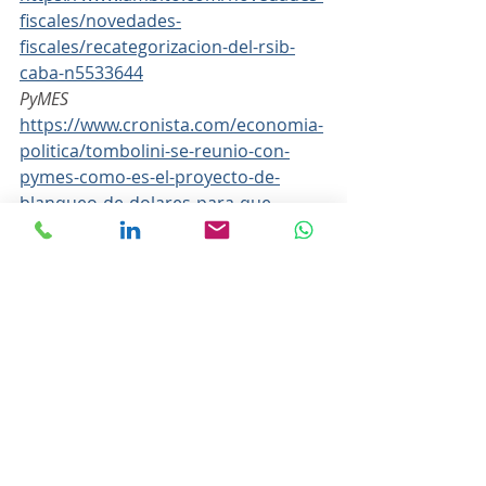
fiscales/novedades-
fiscales/recategorizacion-del-rsib-
caba-n5533644
PyMES
https://www.cronista.com/economia-
politica/tombolini-se-reunio-con-
pymes-como-es-el-proyecto-de-
blanqueo-de-dolares-para-que-
puedan-importar-insumos-y-
maquinarias/
Ganancias sobre sueldos
https://www.iprofesional.com/impues
tos/369359-el-gobierno-estudia-
subir-el-piso-de-ganancias