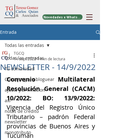
Novedades x WhatsApp
Entrada
Todas las entradas
TGCQ
Todas las entradas
14 sept 2022
1 min de lectura
NEWSLETTER - 14/9/2022
Tu comunidad
Convenio Multilateral 
Consejos para bloguear
Resolución General (CACM) 
ajuste por inflacion
10/2022: BO: 13/9/2022: 
axi
Vigencia del Registro Único 
notas de credito
Tributario – padrón Federal 
newsletter
provincias de Buenos Aires y 
monotributo
Tucumán