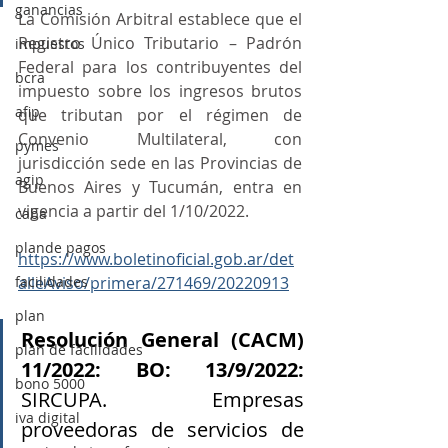
ganancias
La Comisión Arbitral establece que el 
Registro Único Tributario – Padrón 
impuestos
Federal para los contribuyentes del 
bcra
impuesto sobre los ingresos brutos 
afip
que tributan por el régimen de 
Convenio Multilateral, con 
pymes
jurisdicción sede en las Provincias de 
agip
Buenos Aires y Tucumán, entra en 
vigencia a partir del 1/10/2022.
caba
plande pagos
https://www.boletinoficial.gob.ar/det
facilidades
alleAviso/primera/271469/20220913
plan
Resolución General (CACM) 
plan de facilidades
11/2022: BO: 13/9/2022: 
bono 5000
SIRCUPA. Empresas 
iva digital
proveedoras de servicios de 