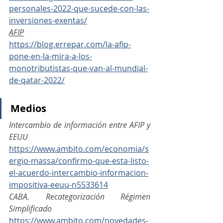
personales-2022-que-sucede-con-las-
inversiones-exentas/
AFIP
https://blog.errepar.com/la-afip-
pone-en-la-mira-a-los-
monotributistas-que-van-al-mundial-
de-qatar-2022/
Medios
Intercambio de información entre AFIP y 
EEUU
https://www.ambito.com/economia/s
ergio-massa/confirmo-que-esta-listo-
el-acuerdo-intercambio-informacion-
impositiva-eeuu-n5533614
CABA. Recategorización Régimen 
Simplificado
https://www.ambito.com/novedades-