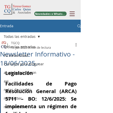
Novedades x WhatsApp
Entrada
Todas las entradas
TGCQ
Todas las entradas
18 jun 2025
3 min de lectura
Newsletter Informativo -
Tu comunidad
18/06/2025.-
Consejos para bloguear
Legislación
ajuste por inflacion
axi
Facilidades de Pago 
notas de credito
Resolución General (ARCA) 
5711 – BO: 12/6/2025: Se 
newsletter
implementa un régimen de 
monotributo