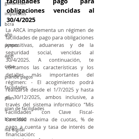
facilidades pago para 
ganancias
obligaciones vencidas al 
impuestos
30/4/2025
bcra
La ARCA implementa un régimen de 
afip
facilidades de pago para obligaciones 
impositivas, aduaneras y de la 
pymes
seguridad social, vencidas al 
agip
30/4/2025. A continuación, te 
caba
contamos las características y los 
detalles más importantes del 
plande pagos
régimen: - El acogimiento podrá 
facilidades
realizarse desde el 1/7/2025 y hasta 
el 30/12/2025, ambos inclusive, a 
plan
través del sistema informático “Mis 
plan de facilidades
Facilidades” con Clave Fiscal- 
bono 5000
Cantidad máxima de cuotas, % de 
pago a cuenta y tasa de interés de 
iva digital
financiación: