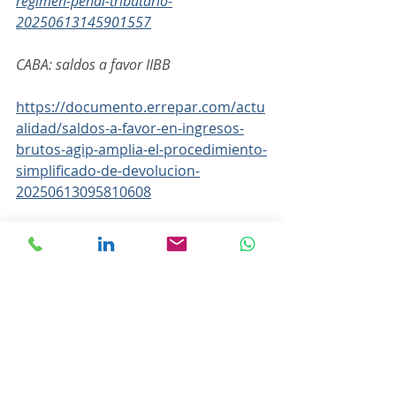
regimen-penal-tributario-
20250613145901557
CABA: saldos a favor IIBB
https://documento.errepar.com/actu
alidad/saldos-a-favor-en-ingresos-
brutos-agip-amplia-el-procedimiento-
simplificado-de-devolucion-
20250613095810608
La CNV reglamenta el primer régimen de 
tokenización de activos reales en 
blockchain
https://documento.errepar.com/actu
alidad/la-cnv-reglamenta-el-primer-
regimen-de-tokenizacion-de-activos-
reales-en-blockchain-