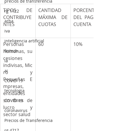
precios de transferencia
TIPOS DE 
CANTIDAD 
PORCENTAJE 
rg 1122
CONTRIBUYE
MÁXIMA DE 
DEL PAGO A 
arba
NTES
CUOTAS
CUENTA
iva
inteligencia artificial
Personas 
60
10%
humanas, su
fintech
cesiones 
ia
indivisas, Mic
ai
ro y 
Pequeñas E
COVID-19
mpresas, 
tecnologia
entidades 
sin fines de 
COVID-19
lucro y 
coronavirus
sector salud
Precios de Transferencia
rg 4717