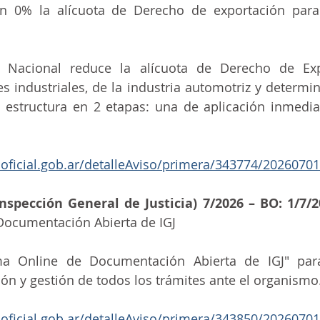
 en 0% la alícuota de Derecho de exportación para
o Nacional reduce la alícuota de Derecho de Exp
 industriales, de la industria automotriz y determi
 estructura en 2 etapas: una de aplicación inmediat
noficial.gob.ar/detalleAviso/primera/343774/20260701
Inspección General de Justicia) 7/2026 – BO: 1/7/
Documentación Abierta de IGJ
ma Online de Documentación Abierta de IGJ" para d
ión y gestión de todos los trámites ante el organismo
noficial.gob.ar/detalleAviso/primera/343850/20260701