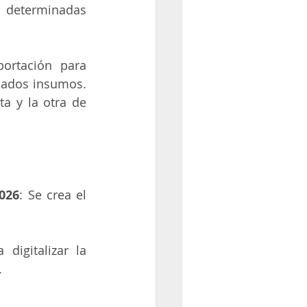
 determinadas 
ortación para 
nados insumos. 
a y la otra de 
2026
: Se crea el 
igitalizar la 
.