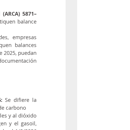
(ARCA) 5871– 
tiquen balance 
es, empresas 
quen balances 
e 2025, puedan 
ocumentación 
: 
Se difiere la 
 de carbono
s y al dióxido 
n y el gasoil, 