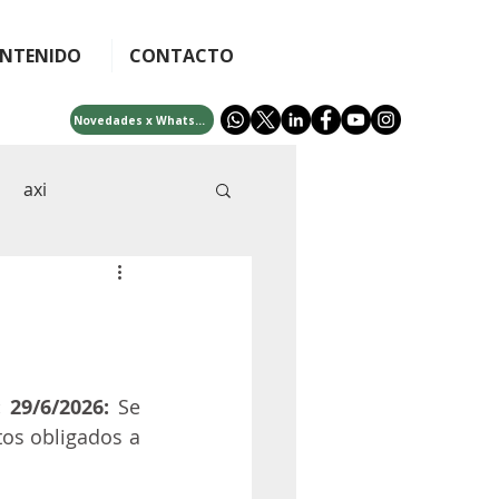
NTENIDO
CONTACTO
Novedades x WhatsApp
axi
cra
afip
idades
bono 5000
29/6/2026: 
Se 
os obligados a 
ificial
fintech