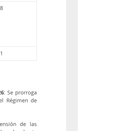
98
61
26
: Se prorroga 
el Régimen de 
ensión de las 