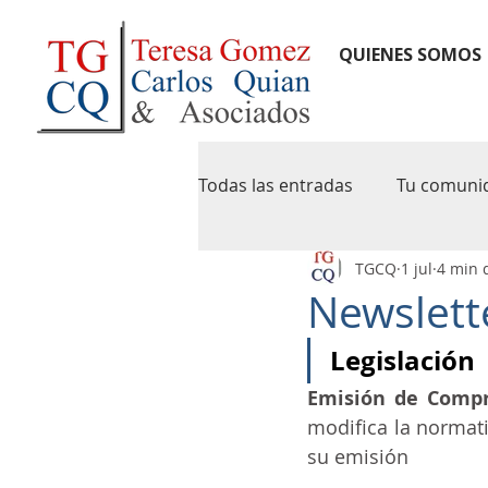
QUIENES SOMOS
Todas las entradas
Tu comuni
TGCQ
1 jul
4 min 
notas de credito
newslet
Newslett
Legislación
pymes
agip
caba
Emisión de Compro
modifica la normati
iva digital
precios de tran
su emisión