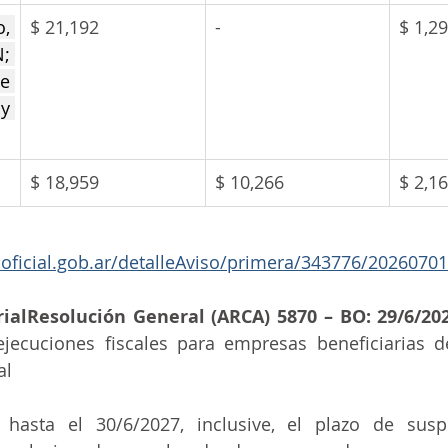
, 
$ 21,192
-
$ 1,2
 
e 
y 
$ 18,959
$ 10,266
$ 2,1
noficial.gob.ar/detalleAviso/primera/343776/20260701
ialResolución General (ARCA) 5870 – BO: 29/6/20
jecuciones fiscales para empresas beneficiarias d
al
hasta el 30/6/2027, inclusive, el plazo de susp