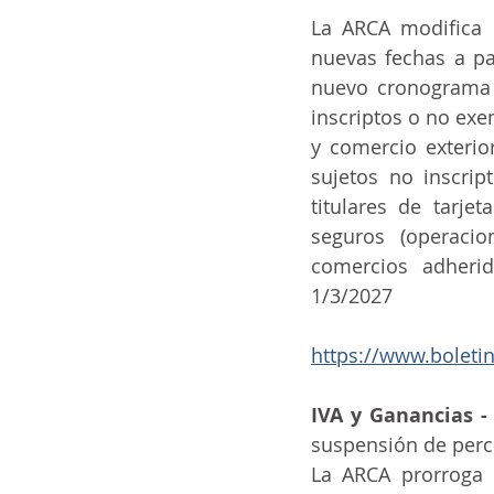
La ARCA modifica 
ia
ai
COVID-19
t
nuevas fechas a par
nuevo cronograma e
inscriptos o no exe
y comercio exterio
sujetos no inscrip
titulares de tarje
seguros (operacio
comercios adherido
1/3/2027
https://www.boleti
IVA y Ganancias -
suspensión de perc
La ARCA prorroga 