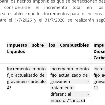
para los hechos imponibles que se perfeccionen des
rá considerarse el incremento total en lo
se establece que los incrementos para los hechos i
tre el 1/7/2026 y el 31/7/2026, se realizarán segú
Impuesto sobre los Combustibles 
Imp
Líquidos
Dió
Carb
Incremento monto 
Incremento monto 
Incre
fijo actualizado del 
fijo actualizado del 
fijo a
gravamen - artículo 
gravamen - 
grava
4°
tratamiento 
11
diferencial - 
artículo 7°, inc. d)