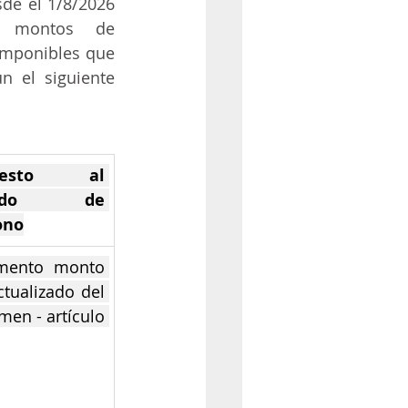
de el 1/8/2026 
s montos de 
mponibles que 
n el siguiente 
uesto al 
xido de 
ono
mento monto 
ctualizado del 
men - artículo 