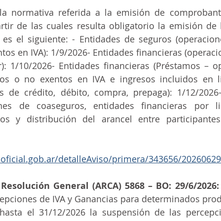
la normativa referida a la emisión de comprobante
ecnologia
tir de las cuales resulta obligatorio la emisión de 
s el siguiente: - Entidades de seguros (operacione
ntos en IVA): 1/9/2026- Entidades financieras (operaci
r): 1/10/2026- Entidades financieras (Préstamos – o
tos o no exentos en IVA e ingresos incluidos en li
tas de crédito, débito, compra, prepaga): 1/12/2026
nes de coaseguros, entidades financieras por li
s y distribución del arancel entre participantes 
noficial.gob.ar/detalleAviso/primera/343656/20260629
 Resolución General (ARCA) 5868 – BO: 29/6/2026:
epciones de IVA y Ganancias para determinados pro
hasta el 31/12/2026 la suspensión de las percepci