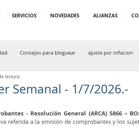
SERVICIOS
NOVEDADES
ALIANZAS
CO
dad
Consejos para bloguear
ajuste por inflacion
de lectura
ter
monotributo
ganancias
impuestos
b
er Semanal - 1/7/2026.-
plande pagos
facilidades
plan
plan de facil
bantes - Resolución General (ARCA) 5866 – BO: 
va referida a la emisión de comprobantes y los sujet
sferencia
rg 1122
arba
iva
inteligencia art