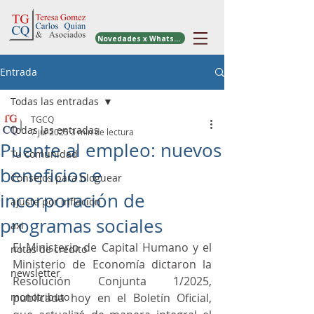
Novedades x WhatsApp
Entrada
Todas las entradas
TGCQ
Todas las entradas
7 jul 2025
3 min de lectura
Puente al empleo: nuevos
Tu comunidad
beneficios e
Consejos para bloguear
incorporación de
ajuste por inflacion
programas sociales
axi
El Ministerio de Capital Humano y el 
notas de credito
Ministerio de Economía dictaron la 
newsletter
Resolución Conjunta 1/2025, 
monotributo
publicada hoy en el Boletín Oficial, 