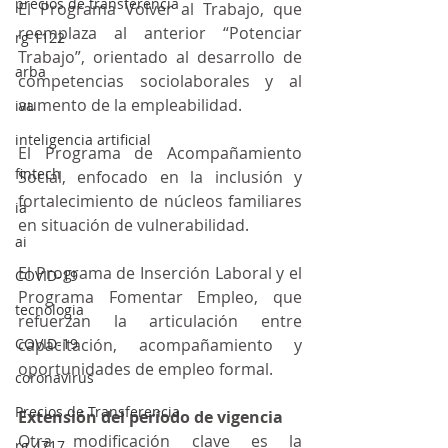
precios de transferencia
El Programa Volver al Trabajo, que 
reemplaza al anterior “Potenciar 
rg 1122
Trabajo”, orientado al desarrollo de 
arba
competencias sociolaborales y al 
aumento de la empleabilidad.
iva
inteligencia artificial
El Programa de Acompañamiento 
fintech
Social, enfocado en la inclusión y 
fortalecimiento de núcleos familiares 
ia
en situación de vulnerabilidad.
ai
El Programa de Inserción Laboral y el 
COVID-19
Programa Fomentar Empleo, que 
tecnologia
refuerzan la articulación entre 
COVID-19
capacitación, acompañamiento y 
oportunidades de empleo formal.
coronavirus
Precios de Transferencia
Extensión del período de vigencia
Otra modificación clave es la 
rg 4717