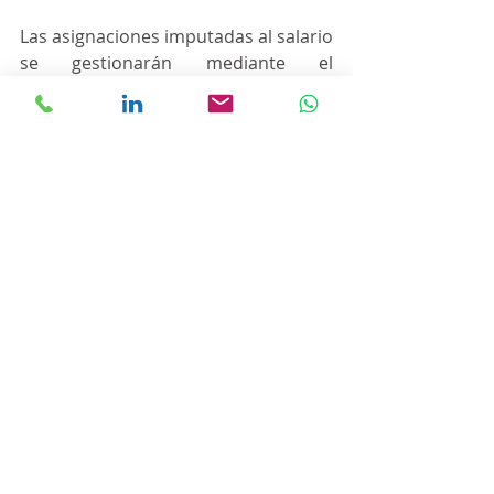
Las asignaciones imputadas al salario 
se gestionarán mediante el 
Programa de Inserción Laboral, 
administrado por la Secretaría de 
Trabajo, Empleo y Seguridad Social.
Asimismo, la normativa prevé cruces 
obligatorios de datos entre 
organismos, con el fin de verificar el 
alta y baja de beneficiarios, evitar 
superposiciones y garantizar el uso 
adecuado de los recursos estatales.
Fuente: Errepar