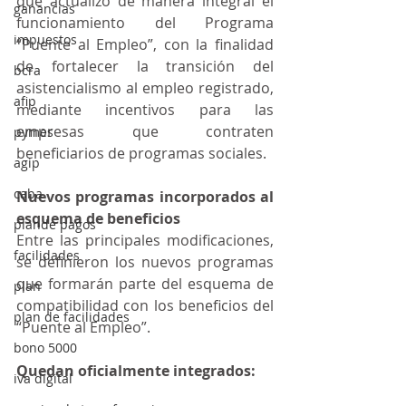
que actualizó de manera integral el 
ganancias
funcionamiento del Programa 
impuestos
“Puente al Empleo”, con la finalidad 
de fortalecer la transición del 
bcra
asistencialismo al empleo registrado, 
afip
mediante incentivos para las 
empresas que contraten 
pymes
beneficiarios de programas sociales.
agip
caba
Nuevos programas incorporados al 
esquema de beneficios
plande pagos
Entre las principales modificaciones, 
facilidades
se definieron los nuevos programas 
que formarán parte del esquema de 
plan
compatibilidad con los beneficios del 
plan de facilidades
“Puente al Empleo”.
bono 5000
Quedan oficialmente integrados:
iva digital