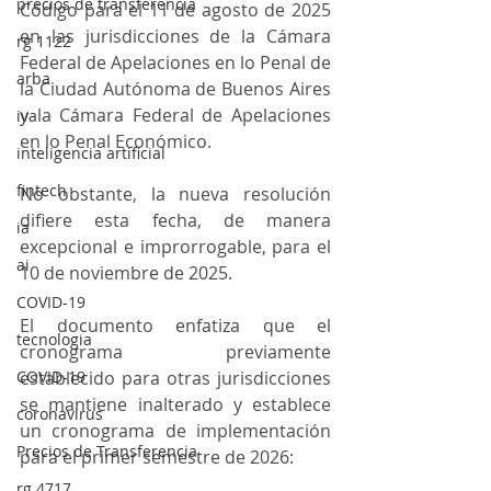
precios de transferencia
Código para el 11 de agosto de 2025 
en las jurisdicciones de la Cámara 
rg 1122
Federal de Apelaciones en lo Penal de 
arba
la Ciudad Autónoma de Buenos Aires 
y la Cámara Federal de Apelaciones 
iva
en lo Penal Económico. 
inteligencia artificial
fintech
No obstante, la nueva resolución 
difiere esta fecha, de manera 
ia
excepcional e improrrogable, para el 
ai
10 de noviembre de 2025.
COVID-19
El documento enfatiza que el 
tecnologia
cronograma previamente 
COVID-19
establecido para otras jurisdicciones 
se mantiene inalterado y establece 
coronavirus
un cronograma de implementación 
Precios de Transferencia
para el primer semestre de 2026:
rg 4717