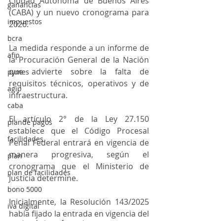
Ciudad Autónoma de Buenos Aires 
ganancias
(CABA) y un nuevo cronograma para 
impuestos
2026.
bcra
La medida responde a un informe de 
afip
la Procuración General de la Nación 
que advierte sobre la falta de 
pymes
requisitos técnicos, operativos y de 
agip
infraestructura.
caba
El artículo 2° de la Ley 27.150 
plande pagos
establece que el Código Procesal 
facilidades
Penal Federal entrará en vigencia de 
manera progresiva, según el 
plan
cronograma que el Ministerio de 
plan de facilidades
Justicia determine.
bono 5000
Inicialmente, la Resolución 143/2025 
iva digital
había fijado la entrada en vigencia del 