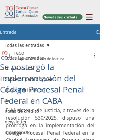
Novedades x WhatsApp
Entrada
Todas las entradas
TGCQ
Todas las entradas
11 ago 2025
1 min de lectura
Se postergó la
Tu comunidad
implementación del
Consejos para bloguear
Código Procesal Penal
ajuste por inflacion
Federal en CABA
axi
El Ministerio de Justicia, a través de la 
notas de credito
resolución 530/2025, dispuso una 
newsletter
prórroga en la implementación del 
monotributo
Código Procesal Penal Federal en la 