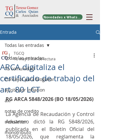
Novedades x WhatsApp
Entrada
Todas las entradas
TGCQ
Todas las entradas
18 may
3 min de lectura
ARCA digitaliza el
Tu comunidad
certificado de trabajo del
Consejos para bloguear
art. 80 LCT
ajuste por inflacion
RG ARCA 5848/2026 (BO 18/05/2026)
axi
notas de credito
La Agencia de Recaudación y Control 
Aduanero dictó la RG 5848/2026, 
newsletter
publicada en el Boletín Oficial del 
monotributo
18/05/2026, que reglamenta la 