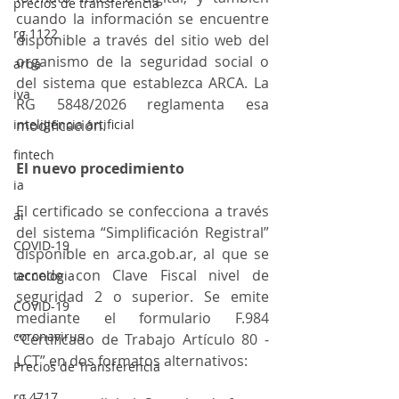
precios de transferencia
cuando la información se encuentre 
rg 1122
disponible a través del sitio web del 
organismo de la seguridad social o 
arba
del sistema que establezca ARCA. La 
iva
RG 5848/2026 reglamenta esa 
inteligencia artificial
modificación.
fintech
El nuevo procedimiento
ia
El certificado se confecciona a través 
ai
del sistema “Simplificación Registral” 
COVID-19
disponible en arca.gob.ar, al que se 
accede con Clave Fiscal nivel de 
tecnologia
seguridad 2 o superior. Se emite 
COVID-19
mediante el formulario F.984 
coronavirus
“Certificado de Trabajo Artículo 80 - 
LCT” en dos formatos alternativos:
Precios de Transferencia
rg 4717