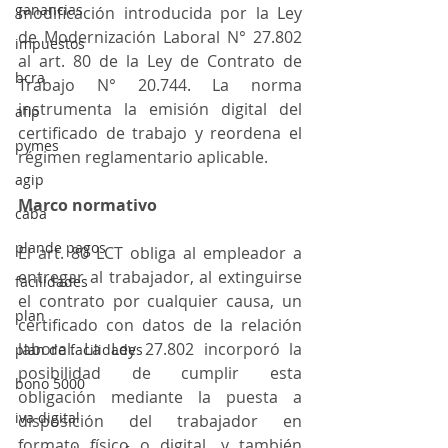
ganancias
modificación introducida por la Ley 
de Modernización Laboral N° 27.802 
impuestos
al art. 80 de la Ley de Contrato de 
bcra
Trabajo N° 20.744. La norma 
instrumenta la emisión digital del 
afip
certificado de trabajo y reordena el 
pymes
régimen reglamentario aplicable.
agip
Marco normativo
caba
plande pagos
El art. 80 LCT obliga al empleador a 
entregar al trabajador, al extinguirse 
facilidades
el contrato por cualquier causa, un 
plan
certificado con datos de la relación 
laboral. La Ley 27.802 incorporó la 
plan de facilidades
posibilidad de cumplir esta 
bono 5000
obligación mediante la puesta a 
iva digital
disposición del trabajador en 
formato físico o digital, y también 