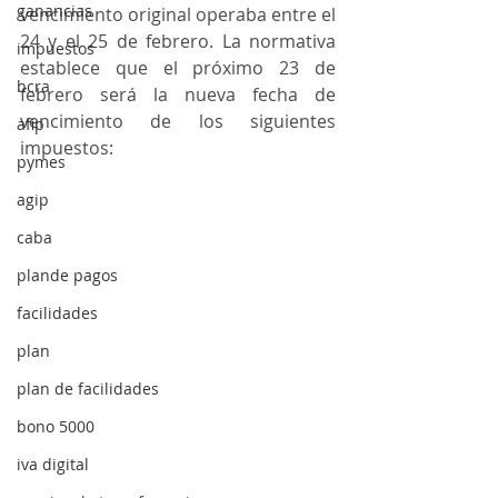
ganancias
vencimiento original operaba entre el 
24 y el 25 de febrero. La normativa 
impuestos
establece que el próximo 23 de 
bcra
febrero será la nueva fecha de 
vencimiento de los siguientes 
afip
impuestos:
pymes
agip
caba
plande pagos
facilidades
plan
plan de facilidades
bono 5000
iva digital