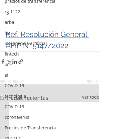
precios de transferencia
rg 1122
arba
Ref. Resolución General 
iva
inteligencia artificial
AFIP N° 5147/2022
fintech
ia
ai
COVID-19
tecnologia
Entradas recientes
Ver todo
COVID-19
coronavirus
Precios de Transferencia
rg 4717