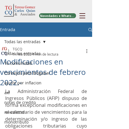
Novedades x WhatsApp
Entrada
Todas las entradas
TGCQ
Todas las entradas
14 feb 2022
1 min de lectura
Modificaciones en
Tu comunidad
vencimientos de febrero
Consejos para bloguear
2022.-
ajuste por inflacion
La Administración Federal de 
axi
Ingresos Públicos (AFIP) dispuso de 
notas de credito
forma excepcional modificaciones en 
el calendario de vencimientos para la 
newsletter
determinación y/o ingreso de las 
monotributo
obligaciones tributarias cuyo 