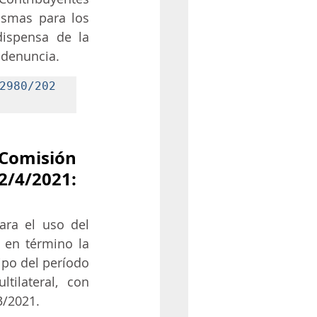
smas para los 
ispensa de la 
 denuncia.
2980/202
Comisión 
2/4/2021:
ra el uso del 
en término la 
po del período 
ilateral, con 
3/2021.