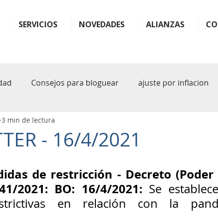
SERVICIOS
NOVEDADES
ALIANZAS
CO
dad
Consejos para bloguear
ajuste por inflacion
3 min de lectura
ter
monotributo
ganancias
impuestos
b
ER - 16/4/2021
plande pagos
facilidades
plan
plan de facil
das de restricción - Decreto (Poder E
41/2021: BO: 16/4/2021:
 Se establec
sferencia
rg 1122
arba
iva
inteligencia art
strictivas en relación con la pan