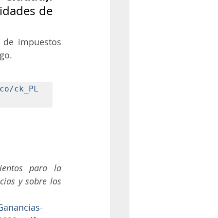
idades de 
 de impuestos 
go.
co/ck_PL
entos para la 
ias y sobre los 
Ganancias-