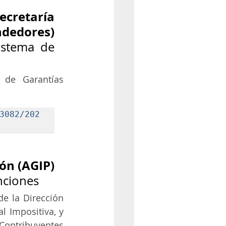
cretaría 
dedores) 
stema de 
de Garantías 
3082/202
ón (AGIP) 
nciones
e la Dirección 
 Impositiva, y 
ontribuyentes 