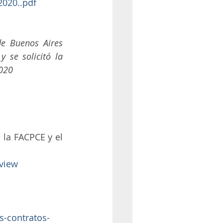
2020..pdf
e Buenos Aires 
 se solicitó la 
2020
la FACPCE y el 
view
s-contratos-