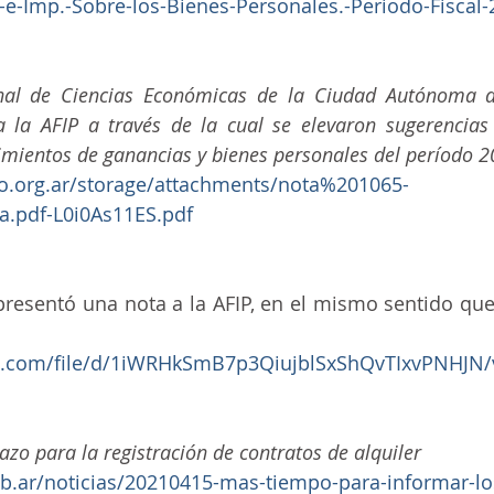
-Imp.-Sobre-los-Bienes-Personales.-Periodo-Fiscal-
onal de Ciencias Económicas de la Ciudad Autónoma d
 la AFIP a través de la cual se elevaron sugerencias y
imientos de ganancias y bienes personales del período 
o.org.ar/storage/attachments/nota%201065-
.pdf-L0i0As11ES.pdf
esentó una nota a la AFIP, en el mismo sentido que 
gle.com/file/d/1iWRHkSmB7p3QiujblSxShQvTIxvPNHJN/
lazo para la registración de contratos de alquiler
ob.ar/noticias/20210415-mas-tiempo-para-informar-lo