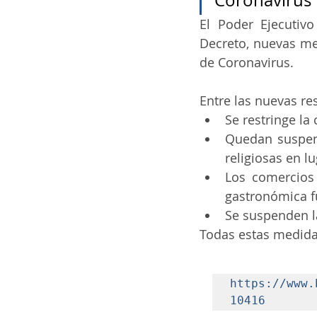
Coronavirus
El Poder Ejecutivo
ia
ai
COVID-19
t
Decreto, nuevas med
de Coronavirus. 
Entre las nuevas re
Se restringe la 
Quedan suspendi
religiosas en l
Los comercios 
gastronómica fu
Se suspenden l
Todas estas medidas
https://www.
10416