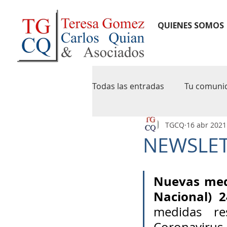
QUIENES SOMOS
Todas las entradas
Tu comuni
TGCQ
16 abr 2021
notas de credito
newslet
NEWSLETT
pymes
agip
caba
Nuevas medi
Nacional) 2
iva digital
precios de tran
medidas re