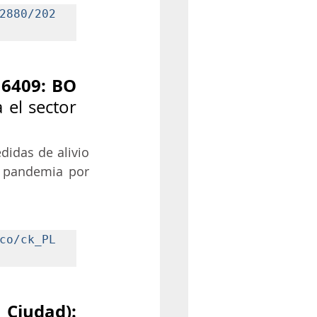
2880/202
6409: BO 
 el sector 
idas de alivio 
a pandemia por 
co/ck_PL
Ciudad): 