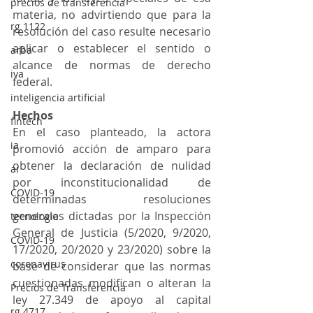
precios de transferencia
materia, no advirtiendo que para la 
rg 1122
resolución del caso resulte necesario 
aplicar o establecer el sentido o 
arba
alcance de normas de derecho 
iva
federal.
inteligencia artificial
Hechos
fintech
En el caso planteado, la actora 
ia
promovió acción de amparo para 
obtener la declaración de nulidad 
ai
por inconstitucionalidad de 
COVID-19
determinadas resoluciones 
generales dictadas por la Inspección 
tecnologia
General de Justicia (5/2020, 9/2020, 
COVID-19
17/2020, 20/2020 y 23/2020) sobre la 
coronavirus
base de considerar que las normas 
cuestionadas modifican o alteran la 
Precios de Transferencia
ley 27.349 de apoyo al capital 
rg 4717