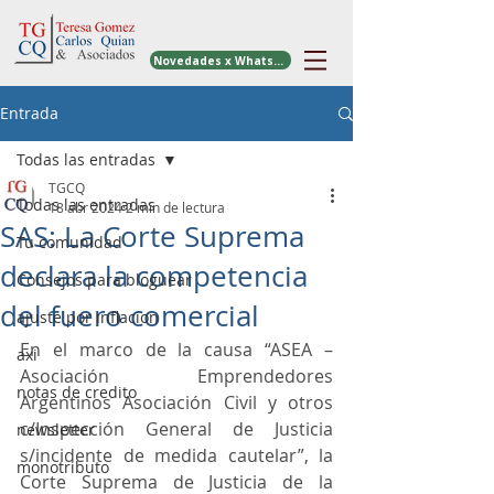
Novedades x WhatsApp
Entrada
Todas las entradas
TGCQ
Todas las entradas
18 abr 2024
2 min de lectura
SAS: La Corte Suprema
Tu comunidad
declara la competencia
Consejos para bloguear
del fuero comercial
ajuste por inflacion
En el marco de la causa “ASEA – 
axi
Asociación Emprendedores 
notas de credito
Argentinos Asociación Civil y otros 
c/Inspección General de Justicia 
newsletter
s/incidente de medida cautelar”, la 
monotributo
Corte Suprema de Justicia de la 