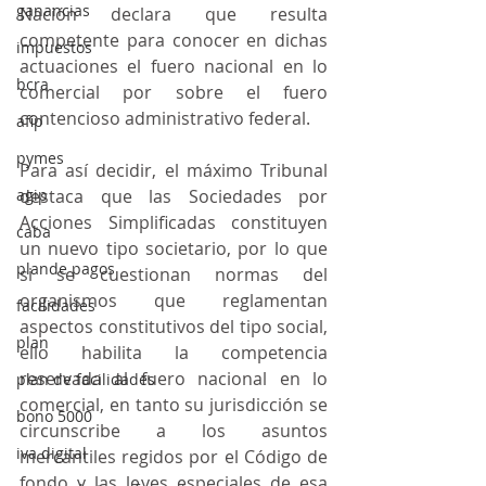
ganancias
Nación declara que resulta 
competente para conocer en dichas 
impuestos
actuaciones el fuero nacional en lo 
bcra
comercial por sobre el fuero 
contencioso administrativo federal.
afip
pymes
Para así decidir, el máximo Tribunal 
agip
destaca que las Sociedades por 
Acciones Simplificadas constituyen 
caba
un nuevo tipo societario, por lo que 
plande pagos
si se cuestionan normas del 
organismos que reglamentan 
facilidades
aspectos constitutivos del tipo social, 
plan
ello habilita la competencia 
reservada al fuero nacional en lo 
plan de facilidades
comercial, en tanto su jurisdicción se 
bono 5000
circunscribe a los asuntos 
iva digital
mercantiles regidos por el Código de 
fondo y las leyes especiales de esa 