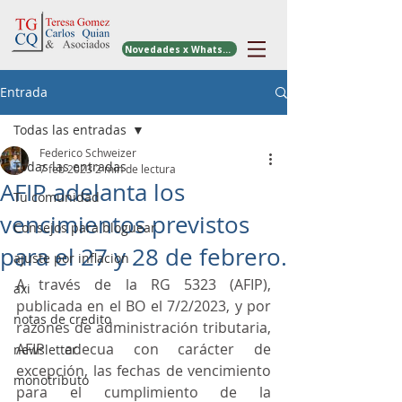
Novedades x WhatsApp
Entrada
Todas las entradas
Federico Schweizer
Todas las entradas
7 feb 2023
2 min de lectura
AFIP adelanta los
Tu comunidad
vencimientos previstos
Consejos para bloguear
para el 27 y 28 de febrero.
ajuste por inflacion
A través de la RG 5323 (AFIP), 
axi
publicada en el BO el 7/2/2023, y por 
notas de credito
razones de administración tributaria, 
AFIP adecua con carácter de 
newsletter
excepción, las fechas de vencimiento 
monotributo
para el cumplimiento de la 