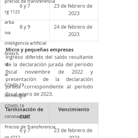
precios de transferencia
6 y 7
23 de febrero de 
rg 1122
2023
arba
8 y 9
24 de febrero de 
iva
2023
inteligencia artificial
Micro y pequeñas empresas
fintech
Ingreso diferido del saldo resultante 
ia
de la declaración jurada del período 
fiscal noviembre de 2022 y 
ai
presentación de la declaración 
COVID-19
jurada correspondiente al período 
fiscal enero de 2023.
tecnologia
COVID-19
Terminación de 
Vencimiento
coronavirus
CUIT
Precios de Transferencia
6 y 7
23 de febrero de 
rg 4717
2023