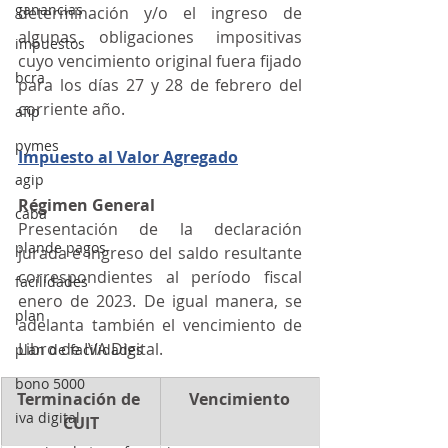
ganancias
determinación y/o el ingreso de 
algunas obligaciones impositivas 
impuestos
cuyo vencimiento original fuera fijado 
bcra
para los días 27 y 28 de febrero del 
corriente año.
afip
pymes
Impuesto al Valor Agregado
agip
Régimen General
caba
Presentación de la declaración 
plande pagos
jurada e ingreso del saldo resultante 
correspondientes al período fiscal 
facilidades
enero de 2023. De igual manera, se 
plan
adelanta también el vencimiento de 
Libro de IVA Digital.
plan de facilidades
bono 5000
Terminación de 
Vencimiento
iva digital
CUIT