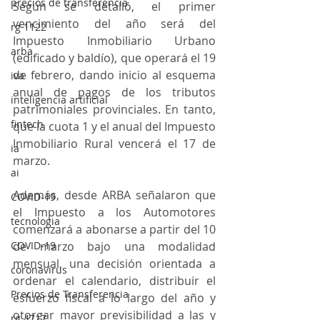
precios de transferencia
Según se detalló, el primer 
vencimiento del año será del 
rg 1122
Impuesto Inmobiliario Urbano 
arba
(edificado y baldío), que operará el 19 
de febrero, dando inicio al esquema 
iva
anual de pagos de los tributos 
inteligencia artificial
patrimoniales provinciales. En tanto, 
fintech
que la cuota 1 y el anual del Impuesto 
Inmobiliario Rural vencerá el 17 de 
ia
marzo.
ai
Además, desde ARBA señalaron que 
COVID-19
el Impuesto a los Automotores 
tecnologia
comenzará a abonarse a partir del 10 
COVID-19
de marzo bajo una modalidad 
mensual, una decisión orientada a 
coronavirus
ordenar el calendario, distribuir el 
Precios de Transferencia
esfuerzo fiscal a lo largo del año y 
otorgar mayor previsibilidad a las y 
rg 4717