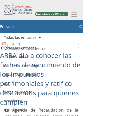
Novedades x WhatsApp
Entrada
Todas las entradas
TGCQ
Todas las entradas
14 ene
2 min de lectura
ARBA dio a conocer las
Tu comunidad
fechas de vencimiento de
Consejos para bloguear
los impuestos
ajuste por inflacion
patrimoniales y ratificó
axi
descuentos para quienes
notas de credito
cumplen
newsletter
monotributo
La Agencia de Recaudación de la 