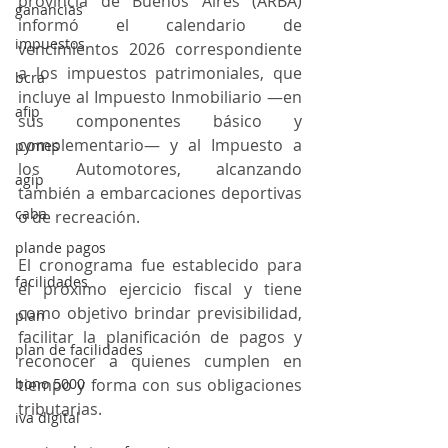
provincia de Buenos Aires (ARBA) 
ganancias
informó el calendario de 
impuestos
vencimientos 2026 correspondiente 
a los impuestos patrimoniales, que 
bcra
incluye al Impuesto Inmobiliario —en 
afip
sus componentes básico y 
complementario— y al Impuesto a 
pymes
los Automotores, alcanzando 
agip
también a embarcaciones deportivas 
caba
o de recreación.
plande pagos
El cronograma fue establecido para 
facilidades
el próximo ejercicio fiscal y tiene 
como objetivo brindar previsibilidad, 
plan
facilitar la planificación de pagos y 
plan de facilidades
reconocer a quienes cumplen en 
bono 5000
tiempo y forma con sus obligaciones 
tributarias.
iva digital