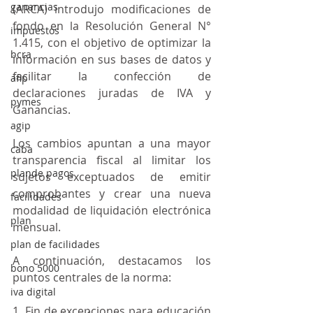
ganancias
(ARCA) introdujo modificaciones de 
fondo en la Resolución General N° 
impuestos
1.415, con el objetivo de optimizar la 
bcra
información en sus bases de datos y 
facilitar la confección de 
afip
declaraciones juradas de IVA y 
pymes
Ganancias.
agip
Los cambios apuntan a una mayor 
caba
transparencia fiscal al limitar los 
plande pagos
sujetos exceptuados de emitir 
comprobantes y crear una nueva 
facilidades
modalidad de liquidación electrónica 
plan
mensual.
plan de facilidades
A continuación, destacamos los 
bono 5000
puntos centrales de la norma:
iva digital
1. Fin de excepciones para educación 