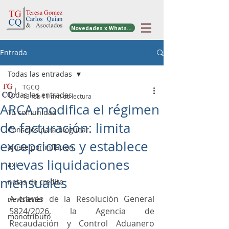
Novedades x WhatsApp
Entrada
Todas las entradas
TGCQ
Todas las entradas
13 feb
11 min de lectura
ARCA modifica el régimen
Tu comunidad
de facturación: limita
Consejos para bloguear
excepciones y establece
ajuste por inflacion
nuevas liquidaciones
axi
mensuales
notas de credito
A través de la Resolución General 
newsletter
5824/2026, la Agencia de 
monotributo
Recaudación y Control Aduanero 