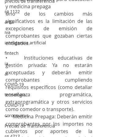
precios de transferencia
y medicina prepaga
rg 1122
Uno de los cambios más 
significativos es la limitación de las 
arba
excepciones de emisión de 
iva
comprobantes que gozaban ciertas 
inteligencia artificial
entidades.
fintech
•    Instituciones educativas de 
ia
gestión privada: Ya no estarán 
exceptuadas y deberán emitir 
ai
comprobantes cumpliendo 
COVID-19
requisitos específicos (como detallar 
enseñanza programática, 
tecnologia
extraprogramática y otros servicios 
COVID-19
como comedor o transporte).
coronavirus
•    Medicina Prepaga: Deberán emitir 
comprobantes por los importes no 
Precios de Transferencia
cubiertos por aportes de la 
rg 4717