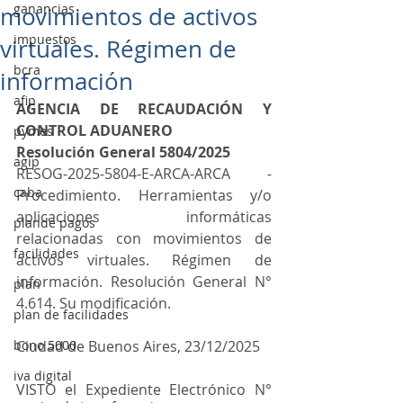
ganancias
movimientos de activos
impuestos
virtuales. Régimen de
bcra
información
afip
AGENCIA DE RECAUDACIÓN Y 
CONTROL ADUANERO
pymes
Resolución General 5804/2025
agip
RESOG-2025-5804-E-ARCA-ARCA - 
caba
Procedimiento. Herramientas y/o 
aplicaciones informáticas 
plande pagos
relacionadas con movimientos de 
facilidades
activos virtuales. Régimen de 
información. Resolución General N° 
plan
4.614. Su modificación.
plan de facilidades
bono 5000
Ciudad de Buenos Aires, 23/12/2025
iva digital
VISTO el Expediente Electrónico N° 