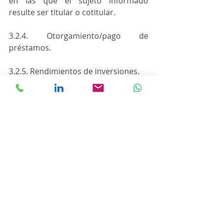
en las que el sujeto informado 
resulte ser titular o cotitular.
3.2.4. Otorgamiento/pago de 
préstamos.
3.2.5. Rendimientos de inversiones.
3.2.6. Devoluciones.
3.2.7. Compra/venta de moneda 
extranjera.
3.2.8 Pagos con transferencia. Refiere 
a las denominadas “Transferencias 
3.0” conforme definición del Banco 
Central de la República Argentina.
3.2.9. Otros (impuestos, comisiones, 