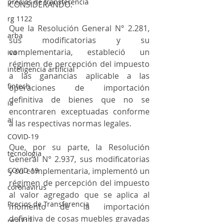
precios de transferencia
CONSIDERANDO:
rg 1122
Que la Resolución General N° 2.281, 
arba
sus modificatorias y su 
complementaria, estableció un 
iva
régimen de percepción del impuesto 
inteligencia artificial
a las ganancias aplicable a las 
fintech
operaciones de importación 
definitiva de bienes que no se 
ia
encontraren exceptuadas conforme 
ai
a las respectivas normas legales.
COVID-19
Que, por su parte, la Resolución 
tecnologia
General N° 2.937, sus modificatorias 
COVID-19
y su complementaria, implementó un 
régimen de percepción del impuesto 
coronavirus
al valor agregado que se aplica al 
Precios de Transferencia
momento de la importación 
definitiva de cosas muebles gravadas 
rg 4717