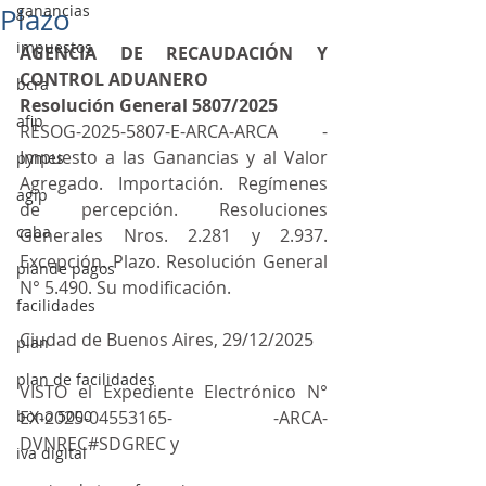
ganancias
Plazo
impuestos
AGENCIA DE RECAUDACIÓN Y 
CONTROL ADUANERO
bcra
Resolución General 5807/2025
afip
RESOG-2025-5807-E-ARCA-ARCA - 
Impuesto a las Ganancias y al Valor 
pymes
Agregado. Importación. Regímenes 
agip
de percepción. Resoluciones 
caba
Generales Nros. 2.281 y 2.937. 
Excepción. Plazo. Resolución General 
plande pagos
N° 5.490. Su modificación.
facilidades
Ciudad de Buenos Aires, 29/12/2025
plan
plan de facilidades
VISTO el Expediente Electrónico N° 
bono 5000
EX-2025-04553165- -ARCA-
DVNREC#SDGREC y
iva digital