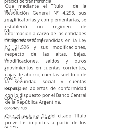
precios de transferencia
Que mediante el Título I de la 
rg 1122
Resolución General N° 4.298, sus 
modificatorias y complementarias, se 
arba
estableció un régimen de 
iva
información a cargo de las entidades 
inteligencia artificial
financieras comprendidas en la Ley 
Nº 21.526 y sus modificaciones, 
fintech
respecto de las altas, bajas, 
ia
modificaciones, saldos y otros 
movimientos en cuentas corrientes, 
ai
cajas de ahorro, cuentas sueldo o de 
COVID-19
la seguridad social y cuentas 
especiales abiertas de conformidad 
tecnologia
con lo dispuesto por el Banco Central 
COVID-19
de la República Argentina.
coronavirus
Que el artículo 2° del citado Título 
Precios de Transferencia
prevé los importes a partir de los 
rg 4717