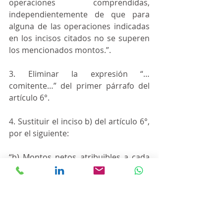
operaciones comprendidas, 
independientemente de que para 
alguna de las operaciones indicadas 
en los incisos citados no se superen 
los mencionados montos.”.
3. Eliminar la expresión “…
comitente…” del primer párrafo del 
artículo 6°.
4. Sustituir el inciso b) del artículo 6°, 
por el siguiente:
“b) Montos netos atribuibles a cada 
una de dichas operaciones.
Cuando las operaciones 
mencionadas en los incisos a), b) y c) 
del artículo precedente sean 