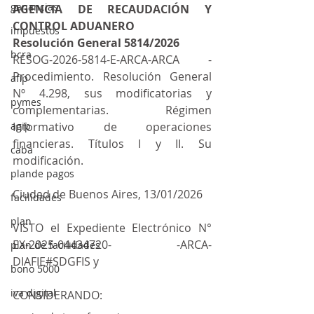
ganancias
AGENCIA DE RECAUDACIÓN Y 
CONTROL ADUANERO
impuestos
Resolución General 5814/2026
bcra
RESOG-2026-5814-E-ARCA-ARCA - 
Procedimiento. Resolución General 
afip
Nº 4.298, sus modificatorias y 
pymes
complementarias. Régimen 
agip
Informativo de operaciones 
financieras. Títulos I y II. Su 
caba
modificación.
plande pagos
Ciudad de Buenos Aires, 13/01/2026
facilidades
plan
VISTO el Expediente Electrónico N° 
EX-2025-04434720- -ARCA-
plan de facilidades
DIAFIE#SDGFIS y
bono 5000
iva digital
CONSIDERANDO: