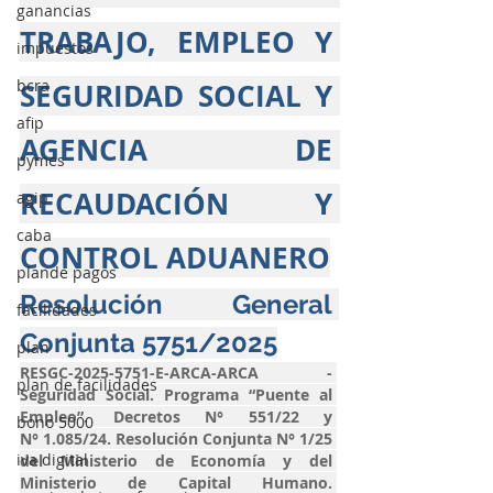
ganancias
TRABAJO, EMPLEO Y 
impuestos
bcra
SEGURIDAD SOCIAL Y 
afip
AGENCIA DE 
pymes
RECAUDACIÓN Y 
agip
caba
CONTROL ADUANERO
plande pagos
Resolución General 
facilidades
Conjunta 5751/2025
plan
RESGC-2025-5751-E-ARCA-ARCA - 
plan de facilidades
Seguridad Social. Programa “Puente al 
Empleo”. Decretos N° 551/22 y 
bono 5000
N° 1.085/24. Resolución Conjunta N° 1/25 
iva digital
del Ministerio de Economía y del 
Ministerio de Capital Humano. 