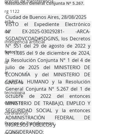
precios de transferencia
Resolución General Conjunta N° 5.267.
rg 1122
Ciudad de Buenos Aires, 28/08/2025
arba
VISTO el Expediente Electrónico 
N° EX-2025-03029281- -ARCA-
iva
SGDADVCOAD#SDGINS, los Decretos 
inteligencia artificial
N° 551 del 29 de agosto de 2022 y 
fintech
N° 1.085 del 9 de diciembre de 2024, 
la Resolución Conjunta N° 1 del 4 de 
ia
julio de 2025 del MINISTERIO DE 
ai
ECONOMÍA y del MINISTERIO DE 
CAPITAL HUMANO y la Resolución 
COVID-19
General Conjunta N° 5.267 del 1 de 
tecnologia
octubre de 2022 del entonces 
COVID-19
MINISTERIO DE TRABAJO, EMPLEO Y 
SEGURIDAD SOCIAL y la entonces 
coronavirus
ADMINISTRACIÓN FEDERAL DE 
Precios de Transferencia
INGRESOS PÚBLICOS y
CONSIDERANDO:
rg 4717