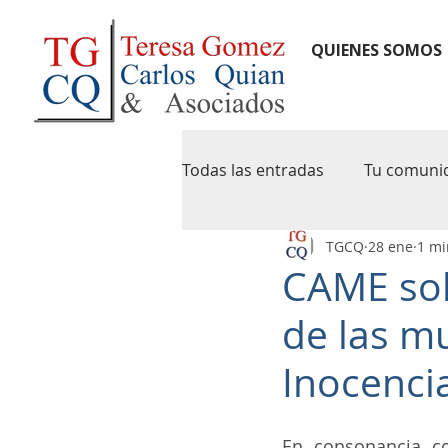
QUIENES SOMOS
Todas las entradas
Tu comuni
TGCQ
28 ene
1 mi
notas de credito
newslet
CAME sol
de las mu
pymes
agip
caba
Inocencia
iva digital
precios de tran
En consonancia co