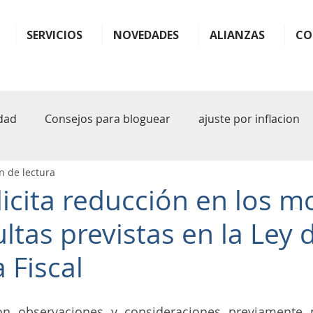
SERVICIOS
NOVEDADES
ALIANZAS
CO
dad
Consejos para bloguear
ajuste por inflacion
n de lectura
ter
monotributo
ganancias
impuestos
b
icita reducción en los m
ltas previstas en la Ley 
plande pagos
facilidades
plan
plan de facil
 Fiscal
sferencia
rg 1122
arba
iva
inteligencia art
n observaciones y consideraciones previamente p