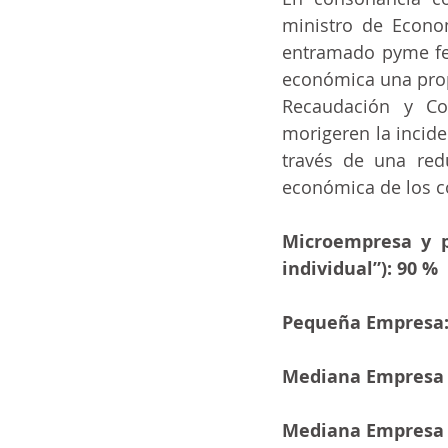
ministro de Econom
ia
ai
COVID-19
t
entramado pyme fede
económica una propu
Recaudación y Co
morigeren la incide
través de una red
económica de los c
Microempresa y p
individual”): 90 %
Pequeña Empresa:
Mediana Empresa 
Mediana Empresa T