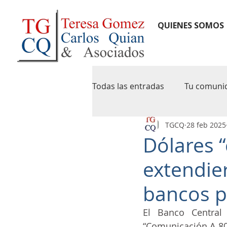
QUIENES SOMOS
Todas las entradas
Tu comuni
TGCQ
28 feb 2025
notas de credito
newslet
Dólares “
extendier
pymes
agip
caba
bancos p
iva digital
precios de tran
El Banco Central
“Comunicación A 807