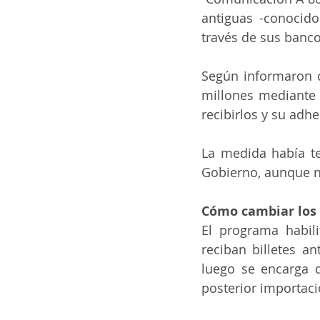
antiguas -conocid
ia
ai
COVID-19
t
través de sus banco
Según informaron 
millones mediante 
recibirlos y su adh
La medida había te
Gobierno, aunque n
Cómo cambiar los 
El programa habili
reciban billetes a
luego se encarga d
posterior importaci