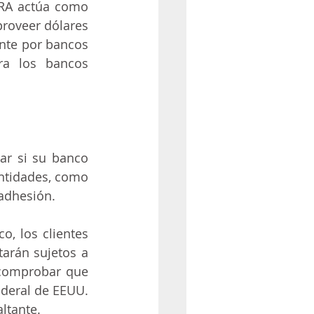
RA actúa como 
proveer dólares 
nte por bancos 
ra los bancos 
ar si su banco 
ntidades, como 
adhesión.
, los clientes 
tarán sujetos a 
 comprobar que 
deral de EEUU. 
ltante.