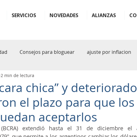
SERVICIOS
NOVEDADES
ALIANZAS
CO
dad
Consejos para bloguear
ajuste por inflacion
2 min de lectura
ter
monotributo
ganancias
impuestos
b
cara chica” y deteriorado
on el plazo para que los
plande pagos
facilidades
plan
plan de facil
uedan aceptarlos
sferencia
rg 1122
arba
iva
inteligencia art
 (BCRA) extendió hasta el 31 de diciembre el a
9″, que permite a los argentinos cambiar los dólare