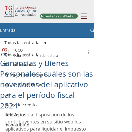
Novedades x WhatsApp
Entrada
Todas las entradas
TGCQ
Todas las entradas
4 abr 2025
4 min de lectura
Ganancias y Bienes
Tu comunidad
Personales: cuáles son las
Consejos para bloguear
novedades del aplicativo
ajuste por inflacion
para el período fiscal
axi
2024
notas de credito
ARCA puso a disposición de los 
newsletter
contribuyentes en su sitio web los 
monotributo
aplicativos para liquidar el Impuesto 