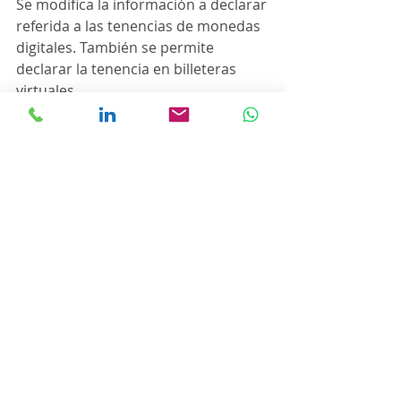
Se modifica la información a declarar 
referida a las tenencias de monedas 
digitales. También se permite 
declarar la tenencia en billeteras 
virtuales.
4. Repatriación de bienes:
Se elimina este apartado de acuerdo 
con la aplicación de única tabla para 
bienes en el país y en el exterior (art. 
63, Ley 27743).
5. Determinación del impuesto:
Se modifica el cálculo del impuesto 
según las modificaciones que surgen 
de la Ley 27743: actualización del 
mínimo no imponible y aplicación de 