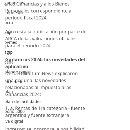
ganancias
a las Ganancias y a los Bienes 
Personales correspondiente al 
impuestos
período fiscal 2024.
bcra
Aún resta la publicación por parte de 
afip
ARCA de las valuaciones oficiales 
pymes
para el período 2024.
agip
Ganancias 2024: las novedades del 
caba
aplicativo
plande pagos
Desde Tributum.News explicaron -
una por una- las novedades 
facilidades
relacionadas al impuesto a las 
plan
Ganancias 2024:
plan de facilidades
1. a. Rentas de 1ra categoría - fuente 
bono 5000
argentina y fuente extranjera
iva digital
Ingresos: se incorpora la posibilidad 