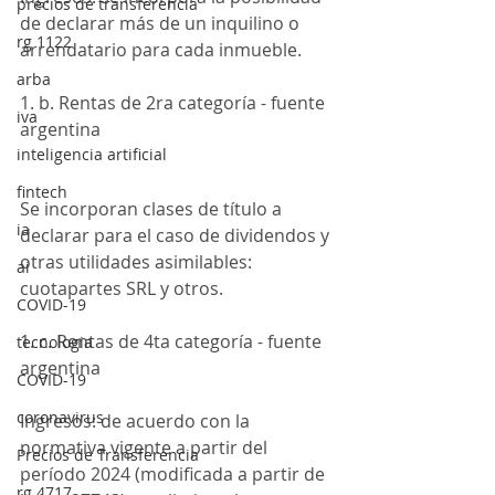
precios de transferencia
de declarar más de un inquilino o 
rg 1122
arrendatario para cada inmueble.
arba
1. b. Rentas de 2ra categoría - fuente 
iva
argentina
inteligencia artificial
fintech
Se incorporan clases de título a 
ia
declarar para el caso de dividendos y 
otras utilidades asimilables: 
ai
cuotapartes SRL y otros.
COVID-19
1. c. Rentas de 4ta categoría - fuente 
tecnologia
argentina
COVID-19
coronavirus
Ingresos: de acuerdo con la 
normativa vigente a partir del 
Precios de Transferencia
período 2024 (modificada a partir de 
rg 4717