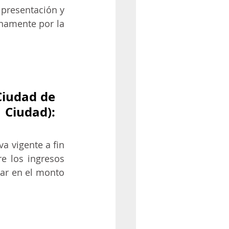
 presentación y 
pago del anticipo 1/2026, hasta el 20/2/2026, según lo dispuesto oportunamente por la 
iudad de 
iudad): 
 vigente a fin 
e los ingresos 
ar en el monto 