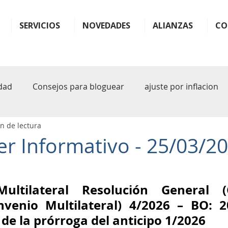
SERVICIOS
NOVEDADES
ALIANZAS
CO
dad
Consejos para bloguear
ajuste por inflacion
n de lectura
ter
monotributo
ganancias
impuestos
b
r Informativo - 25/03/20
plande pagos
facilidades
plan
plan de facil
ultilateral Resolución General (C
nvenio Multilateral) 4/2026 – BO: 20
sferencia
rg 1122
arba
iva
inteligencia art
 de la prórroga del anticipo 1/2026