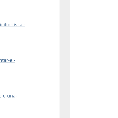
lio-fiscal-
tar-el-
ble-una-