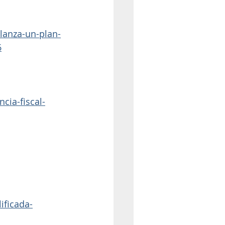
lanza-un-plan-
6
cia-fiscal-
ificada-