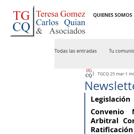
QUIENES SOMOS
Todas las entradas
Tu comuni
TGCQ
25 mar
1 mi
notas de credito
newslet
Newslette
Legislación
pymes
agip
caba
Convenio M
Arbitral Co
iva digital
precios de tran
Ratificación