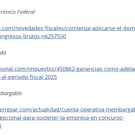
trónico Federal
.com/novedades-fiscales/comienza-aplicarse-el-domici
l-ingresos-brutos-n6257550
ada
sional.com/impuestos/450862-ganancias-como-adelan
al-periodo-fiscal-2025
mbargable
errepar.com/actualidad/cuenta-operativa-inembarga
cepcional-para-sostener-la-empresa-en-concurso-
8