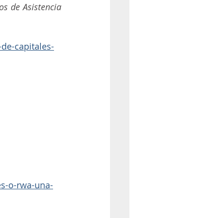
s de Asistencia 
de-capitales-
es-o-rwa-una-