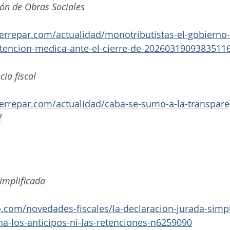
ón de Obras Sociales
errepar.com/actualidad/monotributistas-el-gobierno-
-atencion-medica-ante-el-cierre-de-2026031909383511
ia fiscal
errepar.com/actualidad/caba-se-sumo-a-la-transparen
7
implificada
.com/novedades-fiscales/la-declaracion-jurada-simpl
a-los-anticipos-ni-las-retenciones-n6259090