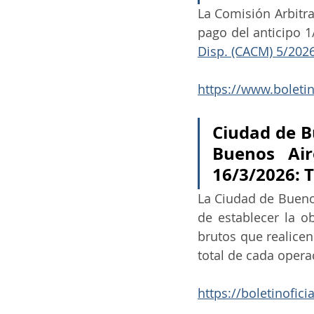
La Comisión Arbitral
ia
ai
COVID-19
t
Disp. (CACM) 5/202
https://www.boleti
Ciudad de B
Buenos Air
16/3/2026: 
La Ciudad de Buenos
de establecer la o
brutos que realicen
total de cada operac
https://boletinofi