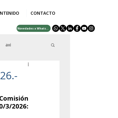
NTENIDO
CONTACTO
Novedades x WhatsApp
axi
cra
afip
26.-
idades
bono 5000
omisión 
/3/2026: 
ificial
fintech