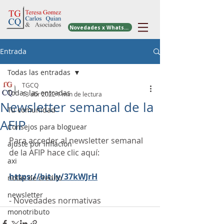
Novedades x WhatsApp
Entrada
Todas las entradas
TGCQ
Todas las entradas
13 abr 2022
1 min de lectura
Newsletter semanal de la
Tu comunidad
AFIP
Consejos para bloguear
Para acceder al newsletter semanal 
ajuste por inflacion
de la AFIP hace clic aquí: 
axi
https://bit.ly/37kWJrH
notas de credito
newsletter
- Novedades normativas
monotributo