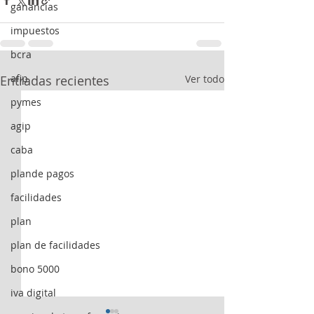
ganancias
impuestos
bcra
afip
Entradas recientes
Ver todo
pymes
agip
caba
plande pagos
facilidades
plan
plan de facilidades
bono 5000
iva digital