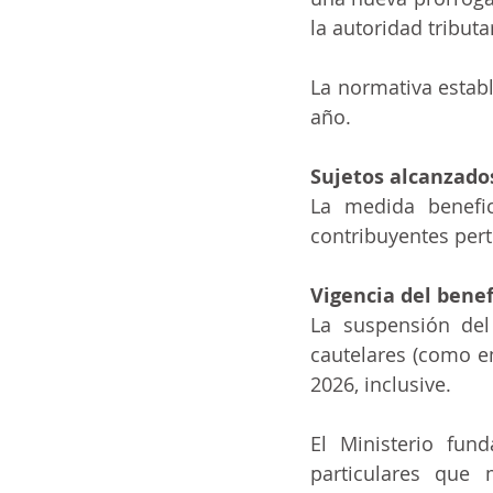
la autoridad tributa
ia
ai
COVID-19
t
La normativa establ
año.
Sujetos alcanzado
La medida benefic
contribuyentes pert
Vigencia del benef
La suspensión del 
cautelares (como em
2026, inclusive.
El Ministerio fun
particulares que 