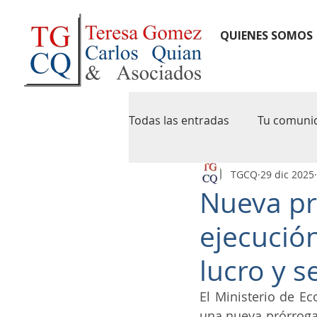
QUIENES SOMOS
Todas las entradas
Tu comuni
TGCQ
29 dic 2025
notas de credito
newslet
Nueva pr
ejecución
pymes
agip
caba
lucro y s
iva digital
precios de tran
El Ministerio de Ec
una nueva prórroga 