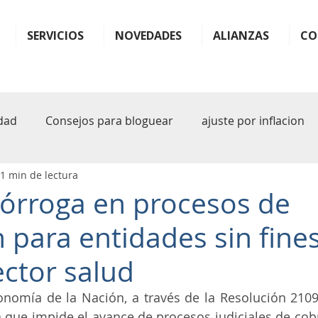
SERVICIOS
NOVEDADES
ALIANZAS
CO
dad
Consejos para bloguear
ajuste por inflacion
1 min de lectura
ter
monotributo
ganancias
impuestos
b
órroga en procesos de
 para entidades sin fine
plande pagos
facilidades
plan
plan de facil
ector salud
sferencia
rg 1122
arba
iva
inteligencia art
onomía de la Nación, a través de la Resolución 2109
que impide el avance de procesos judiciales de cobr